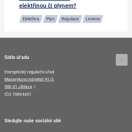
elektřinou či plynem?
Elektřina
Plyn
Regulace
Licence
Sídlo úřadu
Energetický regulační úřad
Masarykovo náměstí 91/5
586 01 Jihlava
IČO 70894451
Sledujte naše sociální sítě