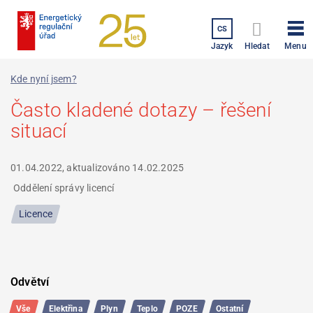
Přejít
k
CS
hlavnímu
Menu
Jazyk
Hledat
obsahu
Kde nyní jsem?
Často kladené dotazy – řešení
situací
01.04.2022, aktualizováno
14.02.2025
Oddělení správy licencí
Licence
Výpis
Odvětví
Filtrování
dotazů
výpisu
Vše
Elektřina
Plyn
Teplo
POZE
Ostatní