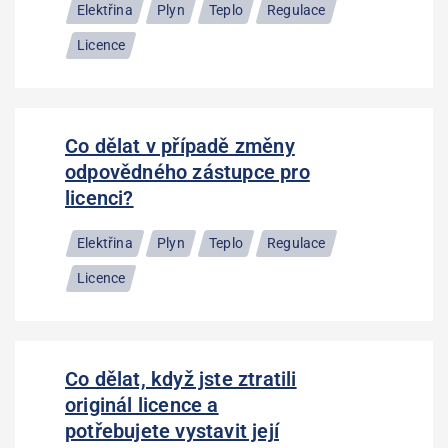
Elektřina
Plyn
Teplo
Regulace
Licence
Co dělat v případě změny
odpovědného zástupce pro
licenci?
Elektřina
Plyn
Teplo
Regulace
Licence
Co dělat, když jste ztratili
originál licence a
potřebujete vystavit její