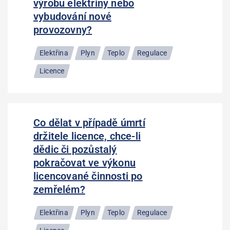
výrobu elektřiny nebo
vybudování nové
provozovny?
Elektřina
Plyn
Teplo
Regulace
Licence
Co dělat v případě úmrtí
držitele licence, chce-li
dědic či pozůstalý
pokračovat ve výkonu
licencované činnosti po
zemřelém?
Elektřina
Plyn
Teplo
Regulace