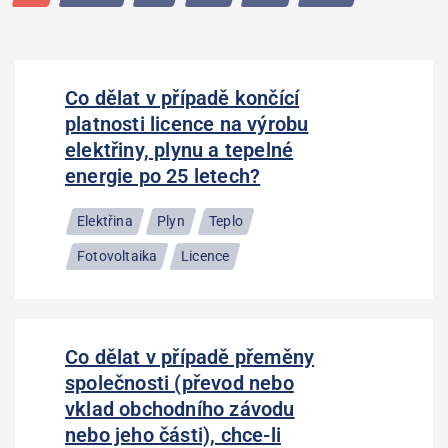
dotazů
Co dělat v případě končící
platnosti licence na výrobu
elektřiny, plynu a tepelné
energie po 25 letech?
Elektřina
Plyn
Teplo
Fotovoltaika
Licence
Co dělat v případě přeměny
společnosti (převod nebo
vklad obchodního závodu
nebo jeho části), chce-li