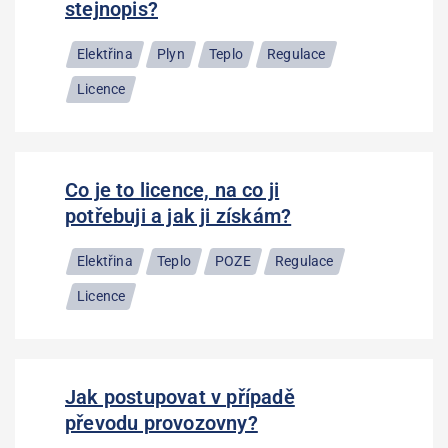
stejnopis?
Elektřina
Plyn
Teplo
Regulace
Licence
Co je to licence, na co ji
potřebuji a jak ji získám?
Elektřina
Teplo
POZE
Regulace
Licence
Jak postupovat v případě
převodu provozovny?