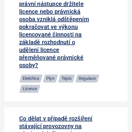
právní nástupce držitele
licence nebo právnická
osoba vzniklá odštěpením
pokračovat ve výkonu
licencované činnosti na
základě rozhodnutí o
udělení licence
přeměňované právnické
osoby?
Elektřina
Plyn
Teplo
Regulace
Licence
Co dělat v případě rozšíření
stávající provozovny na