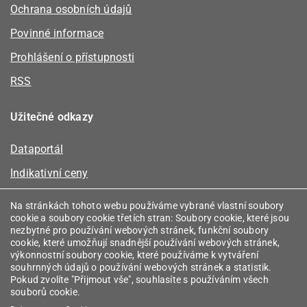
Ochrana osobních údajů
Povinné informace
Prohlášení o přístupnosti
RSS
Užitečné odkazy
Dataportál
Indikativní ceny
Kalkulátor kapacity plynu
Na stránkách tohoto webu používáme vybrané vlastní soubory
cookie a soubory cookie třetích stran: Soubory cookie, které jsou
Registr energetických společenství
nezbytné pro používání webových stránek, funkční soubory
cookie, které umožňují snadnější používání webových stránek,
Registr zprostředkovatelů
výkonnostní soubory cookie, které používáme k vytváření
souhrnných údajů o používání webových stránek a statistik.
Srovnávače
Pokud zvolíte "Přijmout vše", souhlasíte s používáním všech
souborů cookie.
Vyhledávač licencí