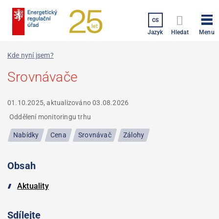
Přejít
k
CS
hlavnímu
Menu
Jazyk
Hledat
obsahu
Kde nyní jsem?
Srovnávače
01.10.2025, aktualizováno
03.08.2026
Oddělení monitoringu trhu
Nabídky
Cena
Srovnávač
Zálohy
Obsah
Aktuality
Sdílejte