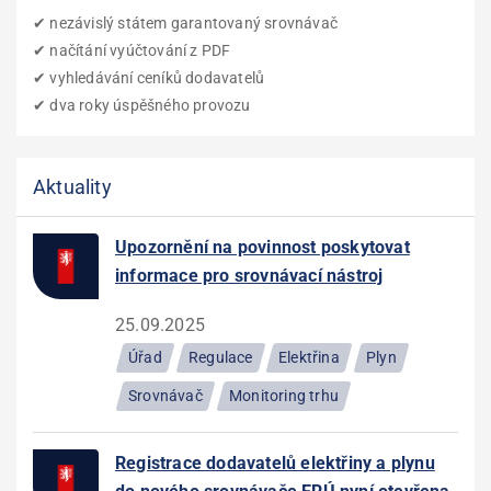
✔ nezávislý státem garantovaný srovnávač
✔ načítání vyúčtování z PDF
✔ vyhledávání ceníků dodavatelů
✔ dva roky úspěšného provozu
Aktuality
Upozornění na povinnost poskytovat
informace pro srovnávací nástroj
25.09.2025
Úřad
Regulace
Elektřina
Plyn
Srovnávač
Monitoring trhu
Registrace dodavatelů elektřiny a plynu