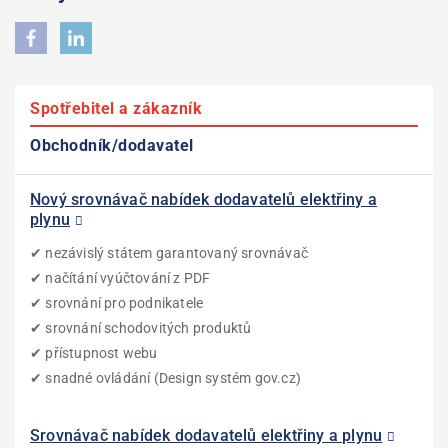
Spotřebitel a zákazník
Obchodník/dodavatel
Nový srovnávač nabídek dodavatelů elektřiny a
Přístup do administrace
plynu
V případě dotazů nás kontaktujte na e-mailové adrese:
✔ nezávislý státem garantovaný srovnávač
data@eru.gov.cz
✔ načítání vyúčtování z PDF
✔ srovnání pro podnikatele
✔ srovnání schodovitých produktů
✔ přístupnost webu
✔ snadné ovládání (Design systém gov.cz)
Srovnávač nabídek dodavatelů elektřiny a plynu