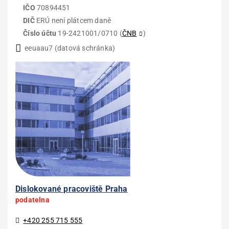
IČO
70894451
DIČ
ERÚ není plátcem daně
Číslo účtu
19-2421001/0710 (
ČNB
)
eeuaau7 (datová schránka)
Dislokované pracoviště Praha
podatelna
+420 255 715 555