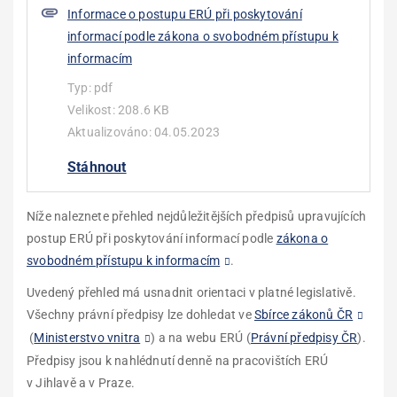
Informace o postupu ERÚ při poskytování
informací podle zákona o svobodném přístupu k
informacím
Typ:
pdf
Velikost:
208.6 KB
Aktualizováno:
04.05.2023
Stáhnout
Níže naleznete přehled nejdůležitějších předpisů upravujících
postup ERÚ při poskytování informací podle
zákona o
svobodném přístupu k informacím
.
Uvedený přehled má usnadnit orientaci v platné legislativě.
Všechny právní předpisy lze dohledat ve
Sbírce zákonů ČR
(
Ministerstvo vnitra
) a na webu ERÚ (
Právní předpisy ČR
).
Předpisy jsou k nahlédnutí denně na pracovištích ERÚ
v Jihlavě a v Praze.