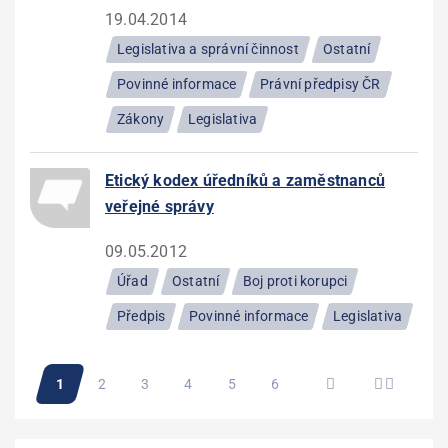
19.04.2014
Legislativa a správní činnost
Ostatní
Povinné informace
Právní předpisy ČR
Zákony
Legislativa
Etický kodex úředníků a zaměstnanců
veřejné správy
09.05.2012
Úřad
Ostatní
Boj proti korupci
Předpis
Povinné informace
Legislativa
Pagination
Aktuální
1
Stránka
2
Stránka
3
Stránka
4
Stránka
5
Stránka
6
stránka