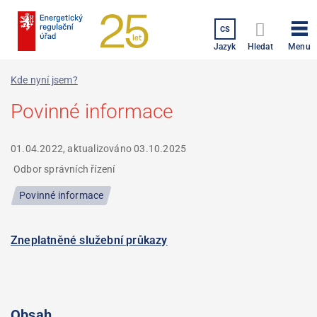
Přejít
k
CS
hlavnímu
Menu
Jazyk
Hledat
obsahu
Kde nyní jsem?
Povinné informace
01.04.2022, aktualizováno
03.10.2025
Odbor správních řízení
Povinné informace
Zneplatněné služební průkazy
Obsah