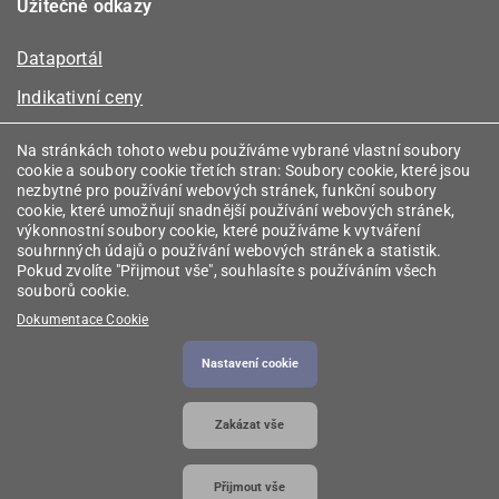
Užitečné odkazy
Dataportál
Indikativní ceny
Kalkulátor kapacity plynu
Na stránkách tohoto webu používáme vybrané vlastní soubory
cookie a soubory cookie třetích stran: Soubory cookie, které jsou
Registr energetických společenství
nezbytné pro používání webových stránek, funkční soubory
cookie, které umožňují snadnější používání webových stránek,
Registr zprostředkovatelů
výkonnostní soubory cookie, které používáme k vytváření
souhrnných údajů o používání webových stránek a statistik.
Srovnávače
Pokud zvolíte "Přijmout vše", souhlasíte s používáním všech
souborů cookie.
Vyhledávač licencí
Dokumentace Cookie
Nastavení cookie
2026 © Energetický regulační úřad
• Informace jsou
Zakázat vše
poskytovány v souladu se zákonem č. 106/1999
Sb., o svobodném přístupu k informacím.
Přijmout vše