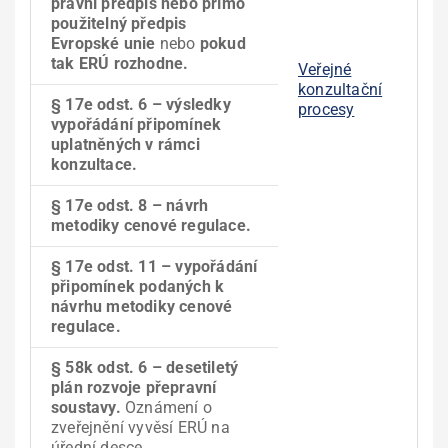
právní předpis nebo přímo
použitelný předpis
Evropské unie
nebo
pokud
tak ERÚ rozhodne.
Veřejné
konzultační
§ 17e odst. 6 – výsledky
procesy
vypořádání připomínek
uplatněných v rámci
konzultace.
§ 17e odst. 8 – návrh
metodiky cenové regulace.
§ 17e odst. 11 – vypořádání
připomínek podaných k
návrhu metodiky cenové
regulace.
§ 58k odst. 6 – desetiletý
plán rozvoje přepravní
soustavy.
Oznámení o
zveřejnění vyvěsí ERÚ na
úřední desce.