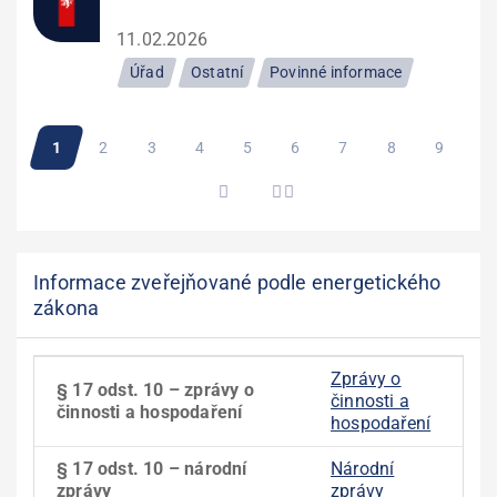
11.02.2026
Úřad
Ostatní
Povinné informace
Pagination
Aktuální
1
Stránka
2
Stránka
3
Stránka
4
Stránka
5
Stránka
6
Stránka
7
Stránka
8
Stránka
9
stránka
Informace zveřejňované podle energetického
zákona
Zprávy o
§ 17 odst. 10 – zprávy o
činnosti a
činnosti a hospodaření
hospodaření
§ 17 odst. 10 – národní
Národní
zprávy
zprávy