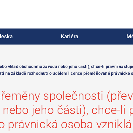
deska
Kariéra
Mé
bo vklad obchodního závodu nebo jeho části), chce-li právní nástupc
ti na základě rozhodnutí o udělení licence přeměňované právnické 
 přeměny společnosti (pře
ebo jeho části), chce-li 
bo právnická osoba vznikl