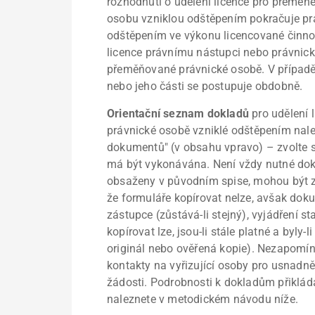
rozhodnutí o udělení licence pro přemě
osobu vzniklou odštěpením pokračuje pr
odštěpením ve výkonu licencované činnos
licence právnímu nástupci nebo právnick
přeměňované právnické osobě. V případ
nebo jeho části se postupuje obdobně.
Orientační seznam dokladů
pro udělení
právnické osobě vzniklé odštěpením nal
dokumentů" (v obsahu vpravo) – zvolte s
má být vykonávána. Není vždy nutné dokl
obsaženy v původním spise, mohou být z
že formuláře kopírovat nelze, avšak dok
zástupce (zůstává-li stejný), vyjádření s
kopírovat lze, jsou-li stále platné a byly
originál nebo ověřená kopie). Nezapomín
kontakty na vyřizující osoby pro usnadně
žádosti. Podrobnosti k dokladům přiklád
naleznete v metodickém návodu níže.