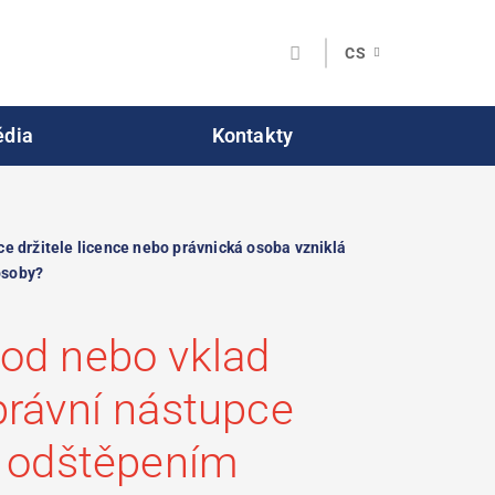
CS
dia
Kontakty
e držitele licence nebo právnická osoba vzniklá
osoby?
vod nebo vklad
právní nástupce
á odštěpením