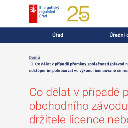
Přejít
k
hlavnímu
obsahu
Úřad
Úřední 
Domů
Co dělat v případě přeměny společnosti (převod ne
odštěpením pokračovat ve výkonu licencované činnos
Co dělat v případě
obchodního závodu n
držitele licence ne