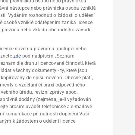
něnou právnickou osobu nebo právnickou
ávní nástupce nebo právnická osoba vzniklá
ti. Vydáním rozhodnutí o žádosti o udělení
é osobě vzniklé odštěpením zaniká licence
ě převodu nebo vkladu obchodního závodu
 licence novému právnímu nástupci nebo
eznete
zde
pod nadpisem „Seznam
eznam dle druhu licencované činnosti, která
ádat všechny dokumenty - ty, které jsou
kopírovány do spisu nového. Obecně platí,
umenty o vzdělání či praxi odpovědného
tavebního úřadu, revizní zprávy apod.
-li správně dodány (zejména, je-li vyžadován
ejte prosím uvádět telefonické a e-mailové
ní komunikace při nutnosti doplnění Vaší
aným k žádostem o udělení licence