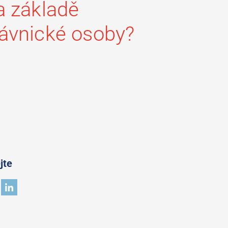
a základě
rávnické osoby?
jte