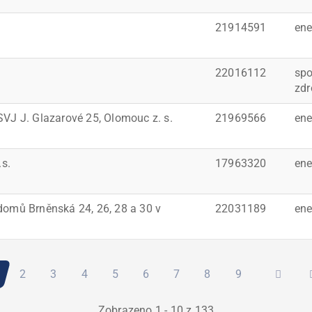
21914591
ene
22016112
spo
zdr
SVJ J. Glazarové 25, Olomouc z. s.
21969566
ene
s.
17963320
ene
domů Brněnská 24, 26, 28 a 30 v
22031189
ene
ktuální
Stránka
2
Stránka
3
Stránka
4
Stránka
5
Stránka
6
Stránka
7
Stránka
8
Stránka
9
tránka
Zobrazeno 1 - 10 z 133