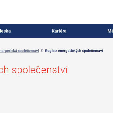
deska
Kariéra
Mé
Energetická společenství
Registr energetických společenství
ch společenství