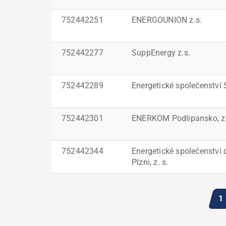
752442251
ENERGOUNION z.s.
752442277
SuppEnergy z.s.
752442289
Energetické společenství 
752442301
ENERKOM Podlipansko, z.
752442344
Energetické společenství 
Plzni, z. s.
Pagination
A
1
s