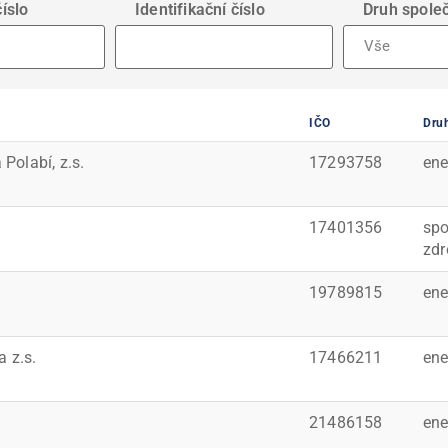
íslo
Identifikační číslo
Druh spole
Vše
IČO
Druh
Polabí, z.s.
17293758
ene
17401356
spo
zdr
19789815
ene
 z.s.
17466211
ene
21486158
ene