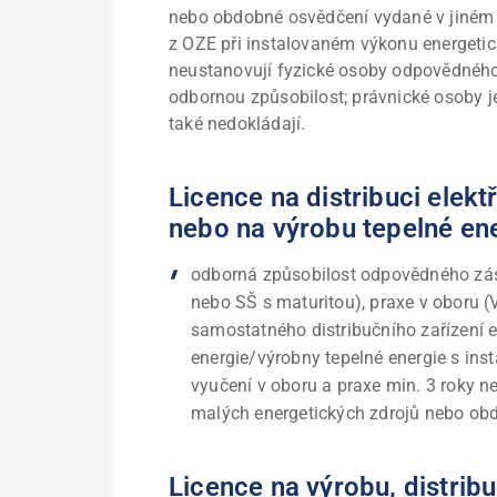
nebo obdobné osvědčení vydané v jiném 
z OZE při instalovaném výkonu energetic
neustanovují fyzické osoby odpovědného 
odbornou způsobilost; právnické osoby je
také nedokládají.
Licence na distribuci elekt
nebo na výrobu tepelné en
odborná způsobilost odpovědného zás
nebo SŠ s maturitou), praxe v oboru (V
samostatného distribučního zařízení e
energie/výrobny tepelné energie s i
vyučení v oboru a praxe min. 3 roky n
malých energetických zdrojů nebo obd
Licence na výrobu, distrib