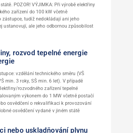
státě. POZOR! VÝJIMKA: Při výrobě elektřiny
kého zařízení do 100 kW včetně
zástupce, tudíž nedokládají ani jeho
j ustanovují, ale jeho odbornou způsobilost
řiny, rozvod tepelné energie
ergie
tupce: vzdělání technického směru (VŠ
Š min. 3 roky, SŠ min. 6 let). V případě
lektřiny/rozvodného zařízení tepelné
nstalovaným výkonem do 1 MW včetně postačí
ebo osvědčení o rekvalifikaci k provozování
obné osvědčení vydané v jiném státě
uci nebo uskladňování plynu