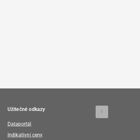
Užitečné odkazy
Dataportál
Indikativní ceny