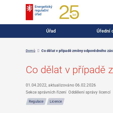
Přejít
k
hlavnímu
obsahu
Úřad
Úřední 
Domů
Co dělat v případě změny odpovědného zást
Co dělat v případě
01.04.2022, aktualizováno
06.02.2026
Sekce správních řízení
Oddělení správy licencí
Regulace
Licence