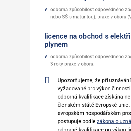
odborná způsobilost odpovědného zás
nebo SŠ s maturitou), praxe v oboru (V
licence na obchod s elekt
plynem
odborná způsobilost odpovědného zás
3 roky praxe v oboru.
Upozorňujeme, že při uznávání 
vyžadované pro výkon činnost
odborná kvalifikace získána ne
členském státě Evropské unie,
evropském hospodářském prost
postupuje podle
zákona o uzná
odborné kvalifikace po výkon l