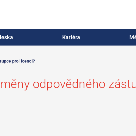
deska
Kariéra
Mé
upce pro licenci?
 změny odpovědného zástu