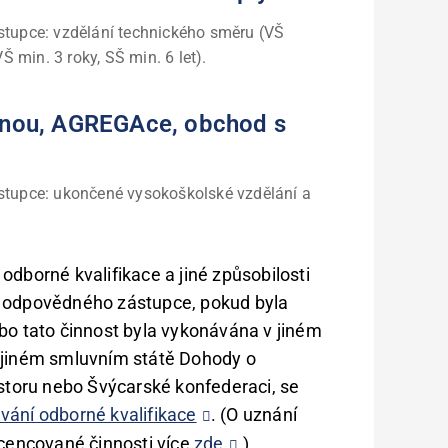
tupce: vzdělání technického směru (VŠ
Š min. 3 roky, SŠ min. 6 let).
řinou, AGREGAce, obchod s
tupce: ukončené vysokoškolské vzdělání a
odborné kvalifikace a jiné způsobilosti
i odpovědného zástupce, pokud byla
bo tato činnost byla vykonávána v jiném
 jiném smluvním státě Dohody o
oru nebo Švýcarské konfederaci, se
vání odborné kvalifikace
. (O uznání
icencované činnosti více
zde
.)