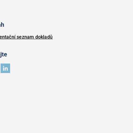
ah
ientační seznam dokladů
jte