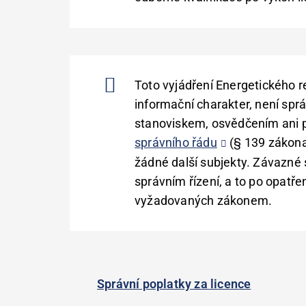
Toto vyjádření Energetického 
informační charakter, není sp
stanoviskem, osvědčením ani 
správního řádu
(§ 139 zákona
žádné další subjekty. Závazné 
správním řízení, a to po opatř
vyžadovaných zákonem.
Správní poplatky za licence