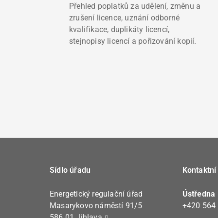
Přehled poplatků za udělení, změnu a
zrušení licence, uznání odborné
kvalifikace, duplikáty licencí,
stejnopisy licencí a pořizování kopií.
Sídlo úřadu
Kontaktní
Energetický regulační úřad
Ústředna
Masarykovo náměstí 91/5
+420 564
586 01 Jihlava