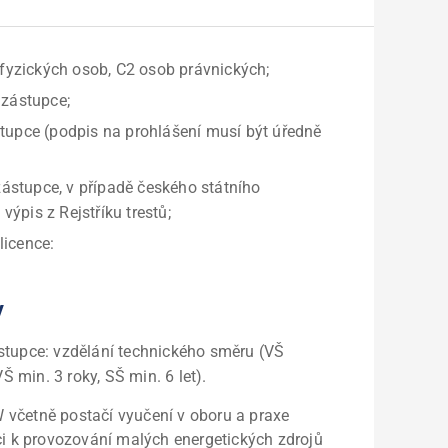
 fyzických osob, C2 osob právnických;
 zástupce;
upce (podpis na prohlášení musí být úředně
zástupce, v případě českého státního
výpis z Rejstříku trestů;
licence:
y
tupce: vzdělání technického směru (VŠ
Š min. 3 roky, SŠ min. 6 let).
 včetně postačí vyučení v oboru a praxe
ci k provozování malých energetických zdrojů