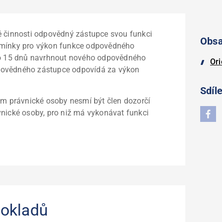
é činnosti odpovědný zástupce svou funkci
Obs
dmínky pro výkon funkce odpovědného
 do 15 dnů navrhnout nového odpovědného
Or
povědného zástupce odpovídá za výkon
Sdíle
 právnické osoby nesmí být člen dozorčí
vnické osoby, pro niž má vykonávat funkci
dokladů