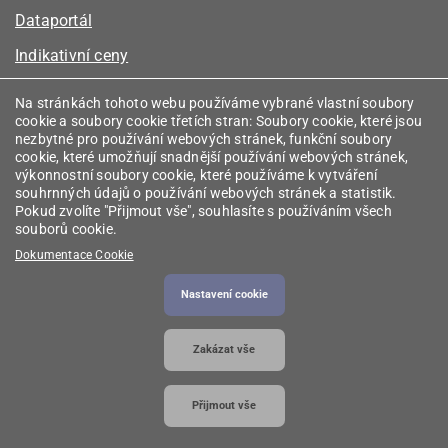
Dataportál
Indikativní ceny
Kalkulátor kapacity plynu
Na stránkách tohoto webu používáme vybrané vlastní soubory
cookie a soubory cookie třetích stran: Soubory cookie, které jsou
Registr energetických společenství
nezbytné pro používání webových stránek, funkční soubory
cookie, které umožňují snadnější používání webových stránek,
Registr zprostředkovatelů
výkonnostní soubory cookie, které používáme k vytváření
souhrnných údajů o používání webových stránek a statistik.
Srovnávače
Pokud zvolíte "Přijmout vše", souhlasíte s používáním všech
souborů cookie.
Vyhledávač licencí
Dokumentace Cookie
Nastavení cookie
2026 © Energetický regulační úřad
• Informace jsou
Zakázat vše
poskytovány v souladu se zákonem č. 106/1999
Sb., o svobodném přístupu k informacím.
Přijmout vše