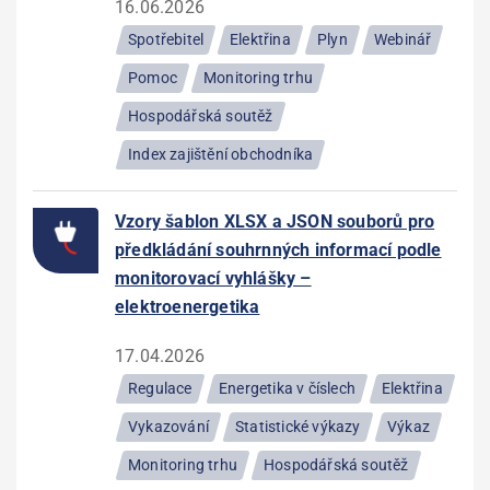
16.06.2026
Spotřebitel
Elektřina
Plyn
Webinář
Pomoc
Monitoring trhu
Hospodářská soutěž
Index zajištění obchodníka
Vzory šablon XLSX a JSON souborů pro
předkládání souhrnných informací podle
monitorovací vyhlášky –
elektroenergetika
17.04.2026
Regulace
Energetika v číslech
Elektřina
Vykazování
Statistické výkazy
Výkaz
Monitoring trhu
Hospodářská soutěž