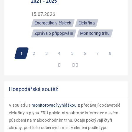
2021 - 2025
15.07.2026
Energetika v číslech
Elektřina
Zpráva o připojování
Monitoring trhu
Pagination
Aktuální
1
Stránka
2
Stránka
3
Stránka
4
Stránka
5
Stránka
6
Stránka
7
Stránka
8
stránka
Hospodářská soutěž
V souladu s
monitorovací vyhláškou
předávají dodavatelé
elektřiny a plynu ERÚ pololetní souhrnné informace o svém
působení na maloobchodním trhu. Údaje pokrývají čtyři
okruhy: portfolio odběrných míst v členění podle typu