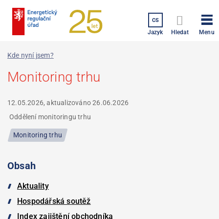
Přejít
k
CS
hlavnímu
Menu
Jazyk
Hledat
obsahu
Kde nyní jsem?
Monitoring trhu
12.05.2026, aktualizováno
26.06.2026
Oddělení monitoringu trhu
Monitoring trhu
Obsah
Aktuality
Hospodářská soutěž
Index zajištění obchodníka