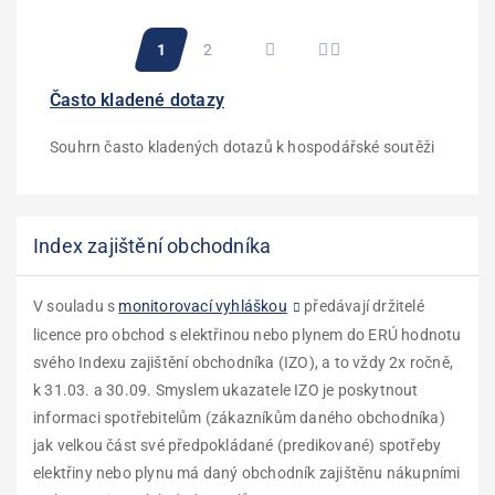
Pagination
Aktuální
1
Stránka
2
stránka
Často kladené dotazy
Souhrn často kladených dotazů k hospodářské soutěži
Index zajištění obchodníka
V souladu s
monitorovací vyhláškou
předávají držitelé
licence pro obchod s elektřinou nebo plynem do ERÚ hodnotu
svého Indexu zajištění obchodníka (IZO), a to vždy 2x ročně,
k 31.03. a 30.09. Smyslem ukazatele IZO je poskytnout
informaci spotřebitelům (zákazníkům daného obchodníka)
jak velkou část své předpokládané (predikované) spotřeby
elektřiny nebo plynu má daný obchodník zajištěnu nákupními