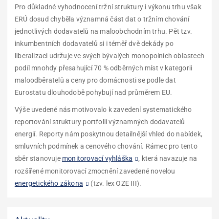
Pro důkladné vyhodnocení tržní struktury i výkonu trhu však
ERÚ dosud chyběla významná část dat o tržním chování
jednotlivých dodavatelů na maloobchodním trhu. Pět tzv.
inkumbentních dodavatelů si i téměř dvě dekády po
liberalizaci udržuje ve svých bývalých monopolních oblastech
podíl mnohdy přesahující 70 % odběrných míst v kategorii
maloodběratelů a ceny pro domácnosti se podle dat
Eurostatu dlouhodobě pohybují nad průměrem EU.
Výše uvedené nás motivovalo k zavedení systematického
reportování struktury portfolií významných dodavatelů
energií. Reporty nám poskytnou detailnější vhled do nabídek,
smluvních podmínek a cenového chování. Rámec pro tento
sběr stanovuje
monitorovací vyhláška
, která navazuje na
rozšířené monitorovací zmocnění zavedené novelou
energetického zákona
(tzv. lex OZE III).