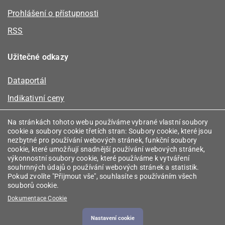
Prohlášení o přístupnosti
RSS
Užitečné odkazy
Dataportál
Indikativní ceny
Kalkulátor kapacity plynu
Na stránkách tohoto webu používáme vybrané vlastní soubory
cookie a soubory cookie třetích stran: Soubory cookie, které jsou
Registr energetických společenství
nezbytné pro používání webových stránek, funkční soubory
cookie, které umožňují snadnější používání webových stránek,
Registr zprostředkovatelů
výkonnostní soubory cookie, které používáme k vytváření
souhrnných údajů o používání webových stránek a statistik.
Srovnávače
Pokud zvolíte "Přijmout vše", souhlasíte s používáním všech
souborů cookie.
Vyhledávač licencí
Dokumentace Cookie
Nastavení cookie