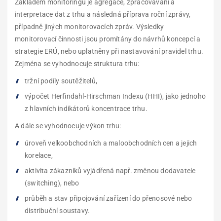
Základem monitoringu je agregace, zpracovávání a
interpretace dat z trhu a následná příprava roční zprávy
,
případně jiných monitorovacích zpráv
. Výsledky
monitorovací činnosti jsou promítány do návrhů koncepcí a
strategie ERÚ
, nebo uplatněny při nastavování pravidel trhu
.
Zejména se vyhodnocuje struktura trhu:
tržní podíly soutěžitelů,
výpočet Herfindahl-Hirschman Indexu (HHI), jako jednoho
z hlavních indikátorů koncentrace trhu.
A dále se vyhodnocuje výkon trhu:
úroveň velkoobchodních a maloobchodních cen a jejich
korelace,
aktivita zákazníků vyjádřená např. změnou dodavatele
(switching), nebo
průběh a stav připojování zařízení do přenosové nebo
distribuční soustavy.