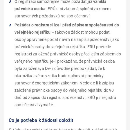
O registraci samozřejmě může požádat
již vzniklá
právnická osoba
. ERÚ u ní zkoumá splnění zákonem
stanovených požadavků na společenství.
Požádat o registraci lze i před zápisem společenství do
veřejného rejstříku
– takovou žádost mohou podat
osoby oprávněné podat návrh na zápis společenství jako
právnické osoby do veřejného rejstříku. ERÚ provede
registraci založené právnické osoby před jejím zápisem do
veřejného rejstříku, je-li prokázáno, že právnická osoba
byla založena, a lze-li důvodně předpokládat, že k
okamžiku svého vzniku bude splňovat podmínky
stanovené energetickým zákonem. Nedojde-li k zápisu
založené právnické osoby do veřejného rejstříku do 90
dnů od zápisu do registru společenství, ERÚ ji z registru
společenství vymaže.
Co je potřeba k žádosti doložit
K žádosti o registraci je potřeba vždy doložit zakladatelské