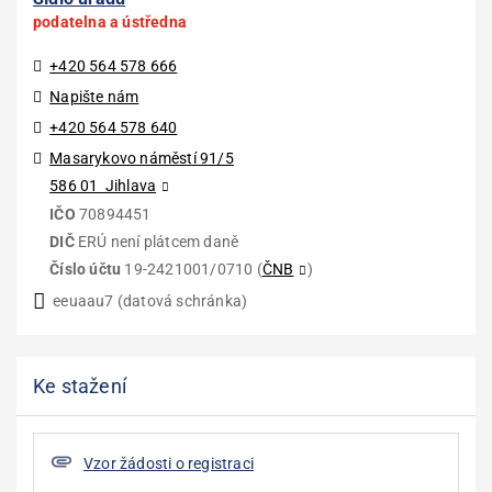
podatelna a ústředna
+420 564 578 666
Napište nám
+420 564 578 640
Masarykovo náměstí 91/5
586 01 Jihlava
IČO
70894451
DIČ
ERÚ není plátcem daně
Číslo účtu
19-2421001/0710 (
ČNB
)
eeuaau7 (datová schránka)
Ke stažení
Vzor žádosti o registraci