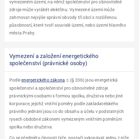
vymezeném území, na němž společenství pro obnovitelné
zdroje může vyrábět elektřinu. Vymezené území může
zahrnovat nejvýše správní obvody tří obcí s rozšířenou
působností, které tvoří souvislé území, nebo území hlavního
města Prahy.
Vymezení a založení energetického
společenství (právnické osoby)
Podle
energetického zákona
(§ 20b) jsou energetická
společenství a společenství pro obnovitelné zdroje
právnickými osobami s formou spolku, družstva nebo jiné
korporace, jejichž vnitřní poměry podle zakladatelského
právního jednání jsou co do obsahu a účelu v podstatných
rysech obdobné zákonem vymezeným vnitřním poměrům
spolku nebo družstva.
Co se předmětu činnosti týče, postačí vykonávat jednu z níže