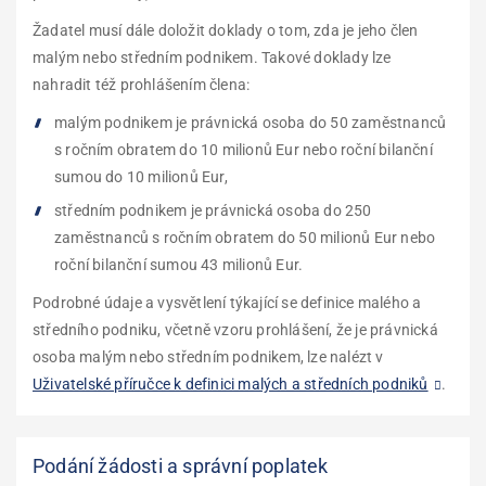
Žadatel musí dále doložit doklady o tom, zda je jeho člen
malým nebo středním podnikem. Takové doklady lze
nahradit též prohlášením člena:
malým podnikem je právnická osoba do 50 zaměstnanců
s ročním obratem do 10 milionů Eur nebo roční bilanční
sumou do 10 milionů Eur,
středním podnikem je právnická osoba do 250
zaměstnanců s ročním obratem do 50 milionů Eur nebo
roční bilanční sumou 43 milionů Eur.
Podrobné údaje a vysvětlení týkající se definice malého a
středního podniku, včetně vzoru prohlášení, že je právnická
osoba malým nebo středním podnikem, lze nalézt v
Uživatelské příručce k definici malých a středních podniků
.
Podání žádosti a správní poplatek