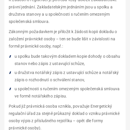
právní jednání. Zakladatelským jednáním jsou u spolku a
družstva stanovy a u společnosti s ručením omezeným
společenská smlouva.
Zákonným požadavkem je přiložit k žádosti kopii dokladu o
založení právnické osoby – ten se bude lišit v závislosti na
formě právnické osoby, např.:
u spolku bude takovým dokladem kopie dohody o obsahu
stanov nebo zápis z ustavující schůze,
u družstva notářský zápis z ustavující schůze a notářský
zápis o rozhodnutí o schválení stanov,
u společnosti s ručením omezeným společenská smlouva
ve formě notářského zápisu.
Pokud již právnická osoba vznikla, považuje Energetický
regulační úřad za stejně průkazný doklad o vzniku právnické
osoby výpis z příslušného rejstříku – opět dle formy
právnické osoby).