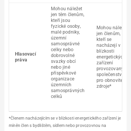
Mohou náležet
jen těm členům,
kteří jsou
fyzické osoby,
Mohou náležet
malé podniky,
jen členům,
územní
kteří se
samosprávné
nacházejí v
celky nebo
blízkosti
Hlasovací
dobrovolné
energetických
práva
svazky obcí
zařízení
nebo jiné
provozovaných
příspěvkové
společenstvím
organizace
pro obnovitelné
územních
zdroje*
samosprávných
celků
*Členem nacházejícím se v blízkosti energetického zařízení je
míněn člen s bydlištěm, sídlem nebo provozovnou na