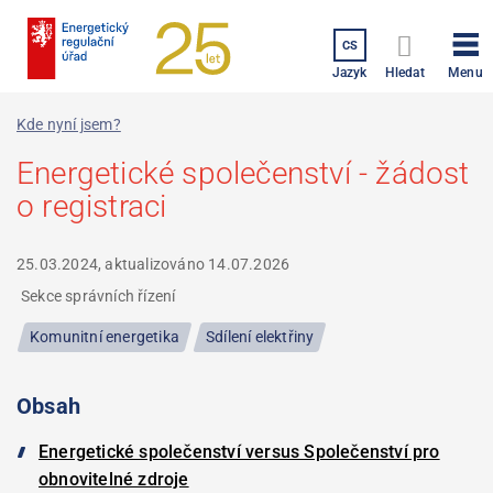
Přejít
k
CS
hlavnímu
Menu
Jazyk
Hledat
obsahu
Kde nyní jsem?
Energetické společenství - žádost
o registraci
25.03.2024, aktualizováno
14.07.2026
Sekce správních řízení
Komunitní energetika
Sdílení elektřiny
Obsah
Energetické společenství versus Společenství pro
obnovitelné zdroje