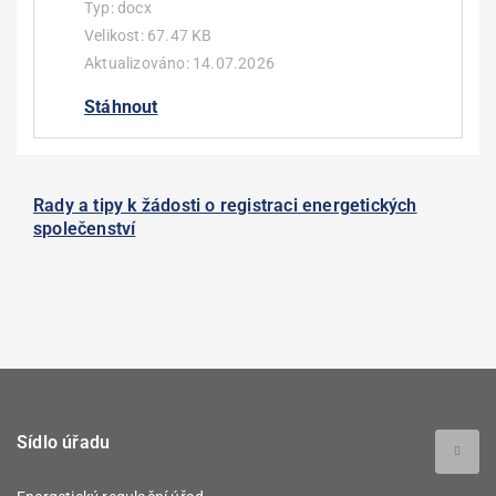
Typ:
docx
Velikost:
67.47 KB
Aktualizováno:
14.07.2026
Stáhnout
Rady a tipy k žádosti o registraci energetických
společenství
Sídlo úřadu