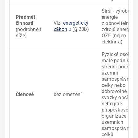
Širší - výroba
Předmět
energie
Viz
energetický
činnosti
z obnovitelných
zákon
(§ 20b)
(podrobněji
zdrojů energie =
níže)
OZE (nejen
elektřina)
Fyzické osoby,
malé podniky,
střední podniky,
územní
samosprávné
celky nebo
dobrovolné
Členové
bez omezení
svazky obcí
nebo jiné
příspěvkové
organizace
územních
samosprávných
celků