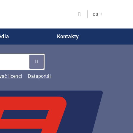
CS
dia
Kontakty
ač licencí
Dataportál