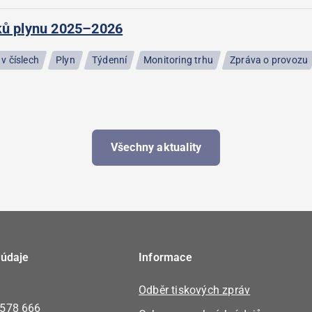
ků plynu 2025–2026
v číslech
Plyn
Týdenní
Monitoring trhu
Zpráva o provozu
Všechny aktuality
 údaje
Informace
Odběr tiskových zpráv
 578 666