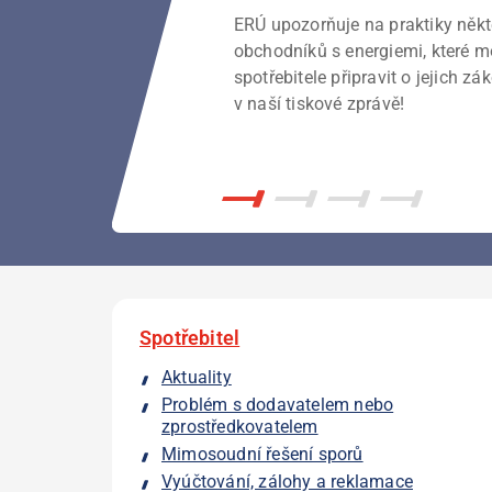
Potřebuji licenci? Jak správně p
zamítl návrh společnosti EG.D, k
ERÚ upozorňuje na praktiky něk
Pro naplnění vytyčených cílů ino
získání licence na ukládání elekt
žalobou domáhala zneplatnění č
obchodníků s energiemi, které 
struktury v oblasti regulovanýc
výměrů stanovující regulované 
spotřebitele připravit o jejich z
roku 2027 ke změně tarifní struk
v elektroenergetice.
v naší tiskové zprávě!
přenosové soustavy a distribučn
napěťových hladinách VVN a VN.
naleznete v přiložených dokume
Spotřebitel
Aktuality
Problém s dodavatelem nebo
zprostředkovatelem
Mimosoudní řešení sporů
Vyúčtování, zálohy a reklamace