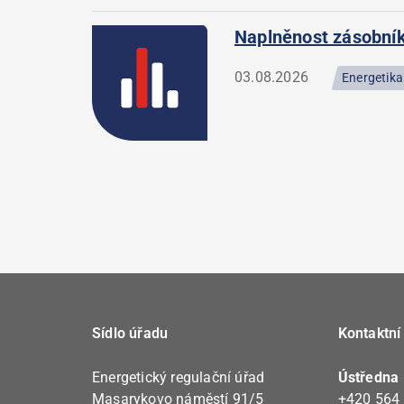
Naplněnost zásobní
03.08.2026
Energetika 
Sídlo úřadu
Kontaktní
Energetický regulační úřad
Ústředna
Masarykovo náměstí 91/5
+420 564