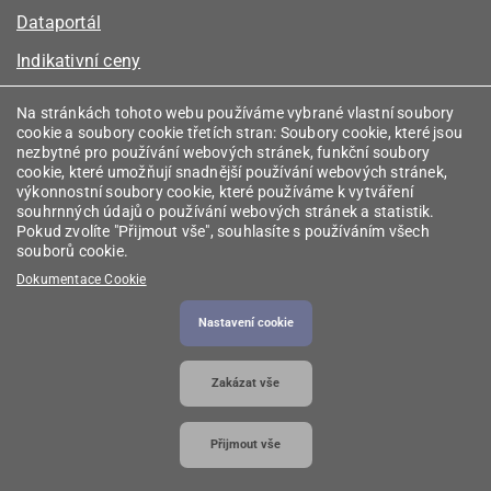
Dataportál
Indikativní ceny
Kalkulátor kapacity plynu
Na stránkách tohoto webu používáme vybrané vlastní soubory
cookie a soubory cookie třetích stran: Soubory cookie, které jsou
Registr energetických společenství
nezbytné pro používání webových stránek, funkční soubory
cookie, které umožňují snadnější používání webových stránek,
Registr zprostředkovatelů
výkonnostní soubory cookie, které používáme k vytváření
souhrnných údajů o používání webových stránek a statistik.
Srovnávače
Pokud zvolíte "Přijmout vše", souhlasíte s používáním všech
souborů cookie.
Vyhledávač licencí
Dokumentace Cookie
Nastavení cookie
2026 © Energetický regulační úřad
• Informace jsou
Zakázat vše
poskytovány v souladu se zákonem č. 106/1999
Sb., o svobodném přístupu k informacím.
Přijmout vše