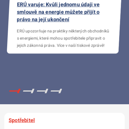
Inovace tarifní struktury v rámci
ERÚ varuje: Kvůli jednomu údaji ve
ERÚ zvítězil v soudním sporu s EG.D
Licence na ukládání elektřiny
přenosové soustavy a distribuční
smlouvě na energie můžete přijít o
Krajský soud v Brně dal dnes zapravdu ERÚ a
Potřebuji licenci? Jak správně postupovat pro
soustavy na napěťových hladinách VVN
právo na její ukončení
zamítl návrh společnosti EG.D, která se svou
získání licence na ukládání elektřiny?
a VN od roku 2027
žalobou domáhala zneplatnění části cenových
ERÚ upozorňuje na praktiky některých obchodníků
výměrů stanovující regulované ceny
s energiemi, které mohou spotřebitele připravit o
Pro naplnění vytyčených cílů inovace tarifní
v elektroenergetice.
jejich zákonná práva. Více v naší tiskové zprávě!
struktury v oblasti regulovaných cen dochází od
roku 2027 ke změně tarifní struktury v rámci
přenosové soustavy a distribuční soustavy na
napěťových hladinách VVN a VN. Více informací
naleznete v přiložených dokumentech.
Spotřebitel