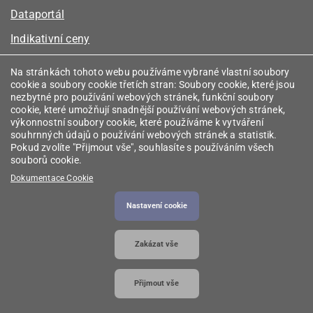
Dataportál
Indikativní ceny
Kalkulátor kapacity plynu
Na stránkách tohoto webu používáme vybrané vlastní soubory
cookie a soubory cookie třetích stran: Soubory cookie, které jsou
Registr energetických společenství
nezbytné pro používání webových stránek, funkční soubory
cookie, které umožňují snadnější používání webových stránek,
Registr zprostředkovatelů
výkonnostní soubory cookie, které používáme k vytváření
souhrnných údajů o používání webových stránek a statistik.
Srovnávače
Pokud zvolíte "Přijmout vše", souhlasíte s používáním všech
souborů cookie.
Vyhledávač licencí
Dokumentace Cookie
Nastavení cookie
2026 © Energetický regulační úřad
• Informace jsou
Zakázat vše
poskytovány v souladu se zákonem č. 106/1999
Sb., o svobodném přístupu k informacím.
Přijmout vše