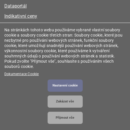
Dataportál
Indikativní ceny
Kalkulátor kapacity plynu
Na stránkách tohoto webu používáme vybrané vlastní soubory
cookie a soubory cookie třetích stran: Soubory cookie, které jsou
Registr energetických společenství
nezbytné pro používání webových stránek, funkční soubory
cookie, které umožňují snadnější používání webových stránek,
Registr zprostředkovatelů
výkonnostní soubory cookie, které používáme k vytváření
souhrnných údajů o používání webových stránek a statistik.
Srovnávače
Pokud zvolíte "Přijmout vše", souhlasíte s používáním všech
souborů cookie.
Vyhledávač licencí
Dokumentace Cookie
Nastavení cookie
2026 © Energetický regulační úřad
• Informace jsou
Zakázat vše
poskytovány v souladu se zákonem č. 106/1999
Sb., o svobodném přístupu k informacím.
Přijmout vše