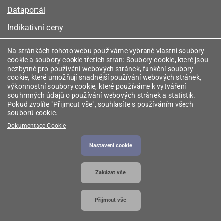
Dataportál
Indikativní ceny
Kalkulátor kapacity plynu
Na stránkách tohoto webu používáme vybrané vlastní soubory
cookie a soubory cookie třetích stran: Soubory cookie, které jsou
Registr energetických společenství
nezbytné pro používání webových stránek, funkční soubory
cookie, které umožňují snadnější používání webových stránek,
Registr zprostředkovatelů
výkonnostní soubory cookie, které používáme k vytváření
souhrnných údajů o používání webových stránek a statistik.
Srovnávače
Pokud zvolíte "Přijmout vše", souhlasíte s používáním všech
souborů cookie.
Vyhledávač licencí
Dokumentace Cookie
Nastavení cookie
2026 © Energetický regulační úřad
• Informace jsou
Zakázat vše
poskytovány v souladu se zákonem č. 106/1999
Sb., o svobodném přístupu k informacím.
Přijmout vše