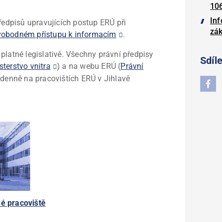
10
Inf
předpisů upravujících postup ERÚ při
zá
vobodném přístupu k informacím
.
platné legislativě. Všechny právní předpisy
Sdíle
sterstvo vnitra
) a na webu ERÚ (
Právní
í denně na pracovištích ERÚ v Jihlavě
é pracoviště