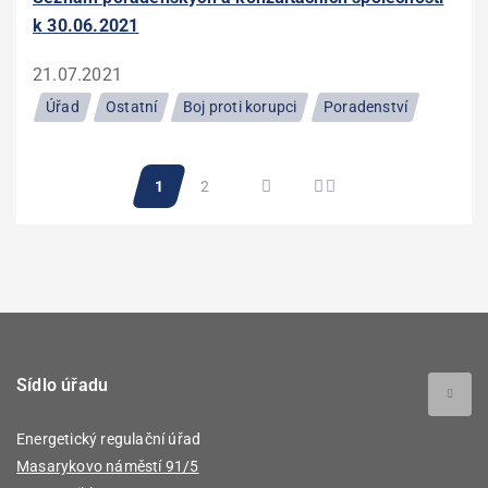
k 30.06.2021
21.07.2021
Úřad
Ostatní
Boj proti korupci
Poradenství
Pagination
Aktuální
1
Stránka
2
stránka
Sídlo úřadu
Energetický regulační úřad
Masarykovo náměstí 91/5