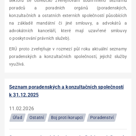
sektoru se osvědčilo zveřejňování souhrnného seznamu
poradců a poradních orgánů (poradenských,
konzultačních a ostatních externích společností působících
na základě mandátní či jiné smlouvy, a advokátů a
advokátních kanceláří, které mají uzavřené smlouvy
o poskytování právních služeb).
ERÚ proto zveřejňuje v rozmezí půl roku aktuální
seznamy
poradenských a konzultačních společností, jejichž služby
využívá.
Seznam poradenských a konzultačních společností
k 31.12.2025
11.02.2026
Úřad
Ostatní
Boj proti korupci
Poradenství