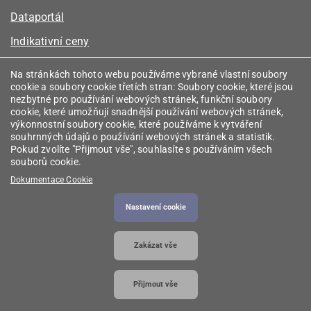
Dataportál
Indikativní ceny
Kalkulátor kapacity plynu
Na stránkách tohoto webu používáme vybrané vlastní soubory
cookie a soubory cookie třetích stran: Soubory cookie, které jsou
Registr energetických společenství
nezbytné pro používání webových stránek, funkční soubory
cookie, které umožňují snadnější používání webových stránek,
Registr zprostředkovatelů
výkonnostní soubory cookie, které používáme k vytváření
souhrnných údajů o používání webových stránek a statistik.
Srovnávače
Pokud zvolíte "Přijmout vše", souhlasíte s používáním všech
souborů cookie.
Vyhledávač licencí
Dokumentace Cookie
Nastavení cookie
2026 © Energetický regulační úřad
• Informace jsou
Zakázat vše
poskytovány v souladu se zákonem č. 106/1999
Sb., o svobodném přístupu k informacím.
Přijmout vše