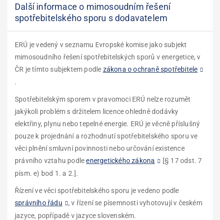
Další informace o mimosoudním řešení
spotřebitelského sporu s dodavatelem
ERÚ je vedený v seznamu Evropské komise jako subjekt
mimosoudního řešení spotřebitelských sporů v energetice, v
ČR je tímto subjektem podle
zákona o ochraně spotřebitele
.
Spotřebitelským sporem v pravomoci ERÚ nelze rozumět
jakýkoli problém s držitelem licence ohledně dodávky
elektřiny, plynu nebo tepelné energie. ERÚ je věcně příslušný
pouze k projednání a rozhodnutí spotřebitelského sporu ve
věci plnění smluvní povinnosti nebo určování existence
právního vztahu podle
energetického zákona
[
§ 17 odst. 7
písm. e) bod 1. a 2.
].
Řízení ve věci spotřebitelského sporu je vedeno podle
správního řádu
, v řízení se písemnosti vyhotovují v českém
jazyce, popřípadě v jazyce slovenském.