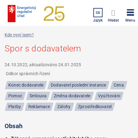
Přejít
k
CS
hlavnímu
Menu
Jazyk
Hledat
obsahu
Kde nyní jsem?
Spor s dodavatelem
24.10.2022, aktualizováno
24.01.2025
Odbor správních řízení
Konec dodavatele
Dodavatel poslední instance
Cena
Pomoc
Smlouva
Změna dodavatele
Vyúčtování
Platby
Reklamace
Zálohy
Zprostředkovatel
Obsah