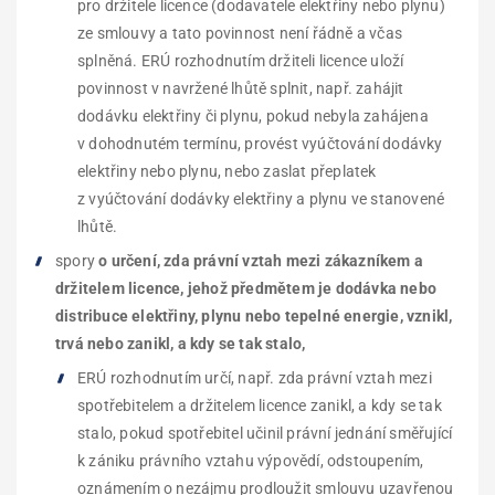
pro držitele licence (dodavatele elektřiny nebo plynu)
ze smlouvy a tato povinnost není řádně a včas
splněná. ERÚ rozhodnutím držiteli licence uloží
povinnost v navržené lhůtě splnit, např. zahájit
dodávku elektřiny či plynu, pokud nebyla zahájena
v dohodnutém termínu, provést vyúčtování dodávky
elektřiny nebo plynu, nebo zaslat přeplatek
z vyúčtování dodávky elektřiny a plynu ve stanovené
lhůtě.
spory
o určení, zda právní vztah mezi zákazníkem a
držitelem licence, jehož předmětem je dodávka nebo
distribuce elektřiny, plynu nebo tepelné energie, vznikl,
trvá nebo zanikl, a kdy se tak stalo,
ERÚ rozhodnutím určí, např. zda právní vztah mezi
spotřebitelem a držitelem licence zanikl, a kdy se tak
stalo, pokud spotřebitel učinil právní jednání směřující
k zániku právního vztahu výpovědí, odstoupením,
oznámením o nezájmu prodloužit smlouvu uzavřenou