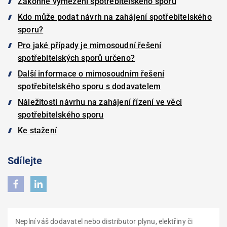
Zákonné vymezení spotřebitelského sporu
Kdo může podat návrh na zahájení spotřebitelského
sporu?
Pro jaké případy je mimosoudní řešení
spotřebitelských sporů určeno?
Další informace o mimosoudním řešení
spotřebitelského sporu s dodavatelem
Náležitosti návrhu na zahájení řízení ve věci
spotřebitelského sporu
Ke stažení
Sdílejte
Neplní váš dodavatel nebo distributor plynu, elektřiny či