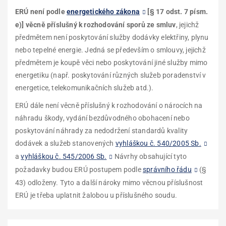
ERÚ není podle
energetického zákona
[
§ 17 odst. 7 písm.
e)
]
věcně příslušný k rozhodování sporů ze smluv
, jejichž
předmětem není poskytování služby dodávky elektřiny, plynu
nebo tepelné energie. Jedná se především o smlouvy, jejichž
předmětem je koupě věci nebo poskytování jiné služby mimo
energetiku (např. poskytování různých služeb poradenství v
energetice, telekomunikačních služeb atd.).
ERÚ dále není věcně příslušný k rozhodování o nárocích na
náhradu škody, vydání bezdůvodného obohacení nebo
poskytování náhrady za nedodržení standardů kvality
dodávek a služeb stanovených
vyhláškou č. 540/2005 Sb.
a
vyhláškou č. 545/2006 Sb.
Návrhy obsahující tyto
požadavky budou ERÚ postupem podle
správního řádu
(§
43) odloženy. Tyto a další nároky mimo věcnou příslušnost
ERÚ je třeba uplatnit žalobou u příslušného soudu.