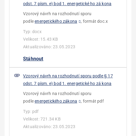
odst. 7 pı́sm. e) bod 1. energetické ho zá kona
Vzorový návrh na rozhodnutí sporu
podle
energetického zákona
, formát doc.x
Typ:
docx
Velikost:
15.43 KB
Aktualizováno:
23.05.2023
Stáhnout
Vzorový návrh na rozhodnutı́ sporu podle § 17
odst. 7 pı́sm. e) bod 1. energetické ho zá kona
Vzorový návrh na rozhodnutí sporu
podle
energetického zákona
, formát pdf
Typ:
pdf
Velikost:
721.34 KB
Aktualizováno:
23.05.2023