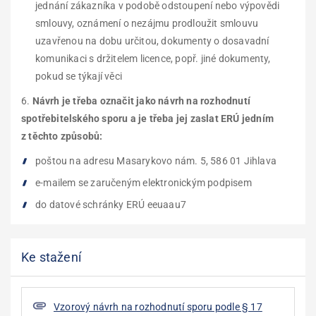
jednání zákazníka v podobě odstoupení nebo výpovědi
smlouvy,
oznámení o nezájmu prodloužit smlouvu
uzavřenou na dobu určitou
, dokumenty o dosavadní
komunikaci s držitelem licence, popř. jiné dokumenty,
pokud se týkají věci
Návrh je třeba označit jako návrh na rozhodnutí
spotřebitelského sporu a je třeba jej zaslat ERÚ
jedním
z těchto způsobů:
poštou na adresu Masarykovo nám. 5, 586 01 Jihlava
e-mailem se zaručeným elektronickým podpisem
do datové schránky ERÚ eeuaau7
Ke stažení
Vzorový návrh na rozhodnutı́ sporu podle § 17