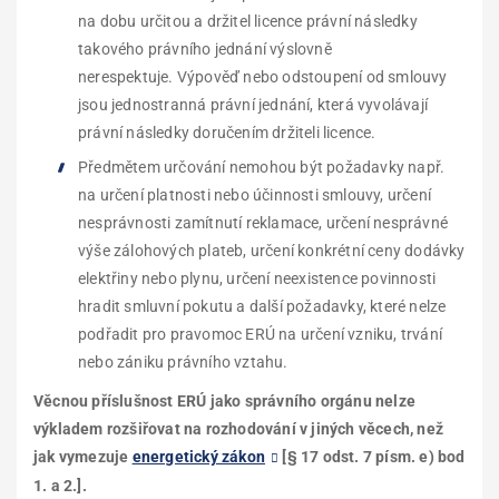
na dobu určitou
a držitel licence právní následky
takového právního jednání výslovně
nerespektuje.
Výpověď nebo odstoupení od smlouvy
jsou jednostranná právní jednání, která vyvolávají
právní následky doručením držiteli licence.
Předmětem určování nemohou být požadavky např.
na určení platnosti nebo účinnosti smlouvy, určení
nesprávnosti zamítnutí reklamace, určení nesprávné
výše zálohových plateb, určení konkrétní ceny dodávky
elektřiny nebo plynu, určení neexistence povinnosti
hradit smluvní pokutu a další požadavky, které nelze
podřadit pro pravomoc ERÚ na určení vzniku, trvání
nebo zániku právního vztahu.
Věcnou příslušnost ERÚ jako správního orgánu nelze
výkladem rozšiřovat na rozhodování v jiných věcech, než
jak vymezuje
energetický zákon
[
§ 17 odst. 7 písm. e) bod
1. a 2.
]
.