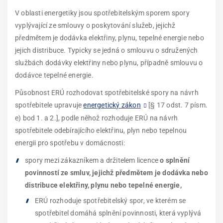
V oblasti energetiky jsou spotřebitelským sporem spory
vyplývající ze smlouvy o poskytování služeb, jejichž
předmětem je dodávka elektřiny, plynu, tepelné energie nebo
jejich distribuce. Typicky se jedná o smlouvu o sdružených
službách dodávky elektřiny nebo plynu, případně smlouvu o
dodávce tepelné energie.
Působnost ERÚ rozhodovat spotřebitelské spory na návrh
spotřebitele upravuje
energetický zákon
[
§ 17 odst. 7 písm.
e) bod 1. a 2.
]
, podle něhož rozhoduje ERÚ na návrh
spotřebitele odebírajícího elektřinu, plyn nebo tepelnou
energii pro spotřebu v domácnosti:
spory mezi zákazníkem a držitelem licence
o splnění
povinností ze smluv, jejichž předmětem je dodávka nebo
distribuce elektřiny, plynu nebo tepelné energie,
ERÚ rozhoduje spotřebitelský spor, ve kterém se
spotřebitel domáhá splnění povinnosti, která vyplývá