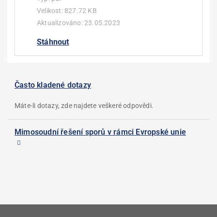
Velikost:
827.72 KB
Aktualizováno:
23.05.2023
Stáhnout
Často kladené dotazy
Máte-li dotazy, zde najdete veškeré odpovědi.
Mimosoudní řešení sporů v rámci Evropské unie