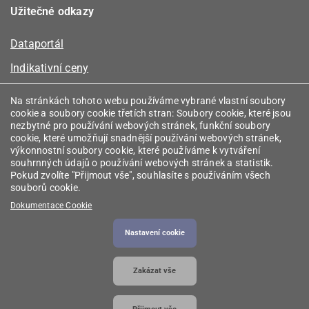
Užitečné odkazy
Dataportál
Indikativní ceny
Kalkulátor kapacity plynu
Na stránkách tohoto webu používáme vybrané vlastní soubory
cookie a soubory cookie třetích stran: Soubory cookie, které jsou
Registr energetických společenství
nezbytné pro používání webových stránek, funkční soubory
cookie, které umožňují snadnější používání webových stránek,
Registr zprostředkovatelů
výkonnostní soubory cookie, které používáme k vytváření
souhrnných údajů o používání webových stránek a statistik.
Srovnávače
Pokud zvolíte "Přijmout vše", souhlasíte s používáním všech
souborů cookie.
Vyhledávač licencí
Dokumentace Cookie
Nastavení cookie
2026 © Energetický regulační úřad
• Informace jsou
Zakázat vše
poskytovány v souladu se zákonem č. 106/1999
Sb., o svobodném přístupu k informacím.