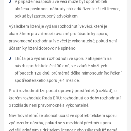
V případě neúspěchu ve věci může být spotřebiteli
uložena povinnost náhrady nákladů řízení držiteli licence,
pokud byl zastoupený advokátem.
Výsledkem řízení je vydání rozhodnutí ve věci, které je
okamžikem právní moci závazné pro účastníky sporu;
pravomocné rozhodnutí ve věci je vykonatelné, pokud není
účastníky řízení dobrovolně splněno.
Lhůta pro vydání rozhodnutí ve sporu zahájeném na
návrh spotřebitele činí 90 dnů, ve zvláště složitých
případech 120 dnů; průměrná délka mimosoudního řešení
spotřebitelského sporu je 4 měsíce.
Proti rozhodnutí lze podat opravný prostředek (rozklad), o
kterém rozhoduje Rada ERÚ; rozhodnutí do doby rozhodnutí
o rozkladu není pravomocné a vykonatelné.
Navrhovatel může ukončit účast ve spotřebitelském sporu
zpětvzetím návrhu, pokud se v mezidobí předmět sporu
vyřešil jednáním s držitelem licence nebo zákazník již nemá