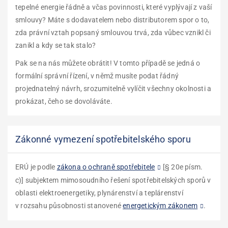
tepelné energie řádně a včas povinnosti, které vyplývají z vaší
smlouvy? Máte s dodavatelem nebo distributorem spor o to,
zda právní vztah popsaný smlouvou trvá, zda vůbec vznikl či
zanikl a kdy se tak stalo?
Pak se na nás můžete obrátit! V tomto případě se jedná o
formální správní řízení, v němž musíte podat řádný
projednatelný návrh, srozumitelně vylíčit všechny okolnosti a
prokázat, čeho se dovoláváte.
Zákonné vymezení spotřebitelského sporu
ERÚ je podle
zákona o ochraně spotřebitele
[
§ 20e písm.
c)
]
subjektem mimosoudního řešení spotřebitelských sporů v
oblasti elektroenergetiky, plynárenství a teplárenství
v rozsahu působnosti stanovené
energetickým zákonem
.