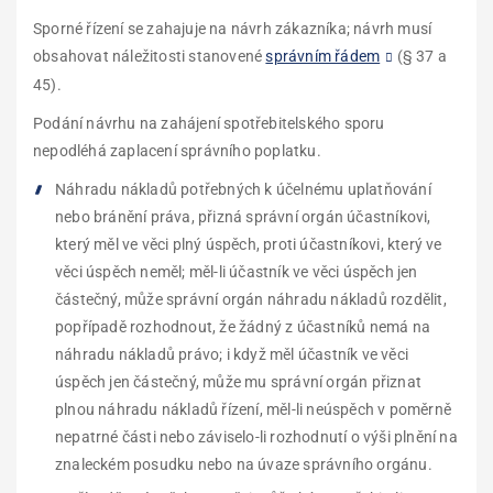
Sporné řízení se zahajuje na návrh zákazníka; návrh musí
obsahovat náležitosti stanovené
správním řádem
(§ 37 a
45).
Podání návrhu na zahájení spotřebitelského sporu
nepodléhá zaplacení správního poplatku.
Náhradu nákladů potřebných k účelnému uplatňování
nebo bránění práva, přizná správní orgán účastníkovi,
který měl ve věci plný úspěch, proti účastníkovi, který ve
věci úspěch neměl; měl-li účastník ve věci úspěch jen
částečný, může správní orgán náhradu nákladů rozdělit,
popřípadě rozhodnout, že žádný z účastníků nemá na
náhradu nákladů právo; i když měl účastník ve věci
úspěch jen částečný, může mu správní orgán přiznat
plnou náhradu nákladů řízení, měl-li neúspěch v poměrně
nepatrné části nebo záviselo-li rozhodnutí o výši plnění na
znaleckém posudku nebo na úvaze správního orgánu.