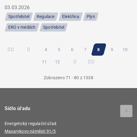
03.03.2026
Spotřebitel
Regulace
Elektřina
Plyn
ERÚ v médiích
Spotřebitel
Pagination
Stránka
4
Stránka
5
Stránka
6
Stránka
7
Aktuální
8
Stránka
9
Stránk
10
Stránka
11
Stránka
12
stránka
Zobrazeno 71 - 80 z 1338
Sídlo úřadu
Energetický regulační úřad
Masarykovo náměstí 91/5