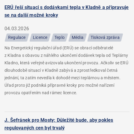
ERÚ řeší situaci s dodávkami tepla v Kladně a připravuje
se na další možné kroky
04.03.2026
Regulace
Licence
Teplo
Média
Tisková zpráva
Na Energetický regulační úřad (ERÚ) se obrací odběratelé
z Kladna s obavou z náhlého ukončení dodávek tepla od Teplárny
Kladno, která veřejně avizovala ukončení provozu. Ačkoliv se ERÚ
dlouhodobě situací v Kladně zabývá a zprostředkoval četná
jednání, ta zatím nevedla k dohodě mezi teplárnou a městem.
Úřad proto již podniká přípravné kroky pro možné nařízení
provozu opatřením nad rámec licence.
J. Šefránek pro Mosty: Důležité bude, aby pokles
regulovaných cen byl trvalý