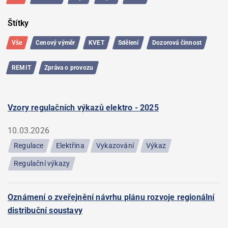
Štítky
Vše
Cenový výměr
KVET
Sdělení
Dozorová činnost
REMIT
Zpráva o provozu
Vzory regulačních výkazů elektro - 2025
10.03.2026
Regulace
Elektřina
Vykazování
Výkaz
Regulační výkazy
Oznámení o zveřejnění návrhu plánu rozvoje regionální
distribuční soustavy