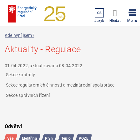
Přejít
k
CS
hlavnímu
Menu
Jazyk
Hledat
obsahu
Kde nyní jsem?
Aktuality - Regulace
01.04.2022, aktualizováno
08.04.2022
Sekce kontroly
Sekce regulatorních činností a mezinárodní spolupráce
Sekce správních řízení
Filtrování
Výpis
Odvětví
výpisu
dotazů
dotazů
Vše
Elektřina
Plyn
Teplo
POZE