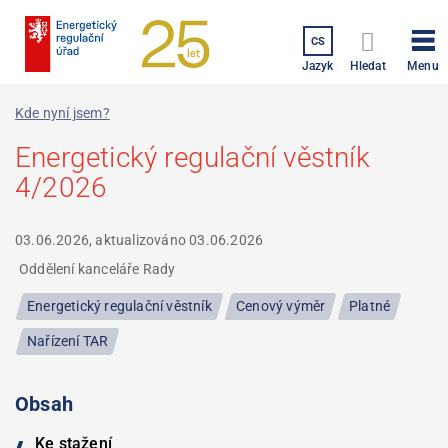
Přejít
k
CS
hlavnímu
Menu
Jazyk
Hledat
obsahu
Kde nyní jsem?
Energetický regulační věstník
4/2026
03.06.2026, aktualizováno
03.06.2026
Oddělení kanceláře Rady
Energetický regulační věstník
Cenový výměr
Platné
Nařízení TAR
Obsah
Ke stažení