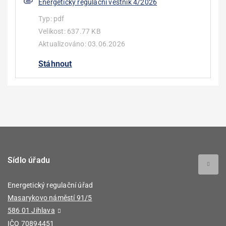
Energetický regulační věstník 4/2026
Typ:
pdf
Velikost:
637.77 KB
Aktualizováno:
03.06.2026
Stáhnout
Sídlo úřadu
Energetický regulační úřad
Masarykovo náměstí 91/5
586 01 Jihlava
IČO 70894451