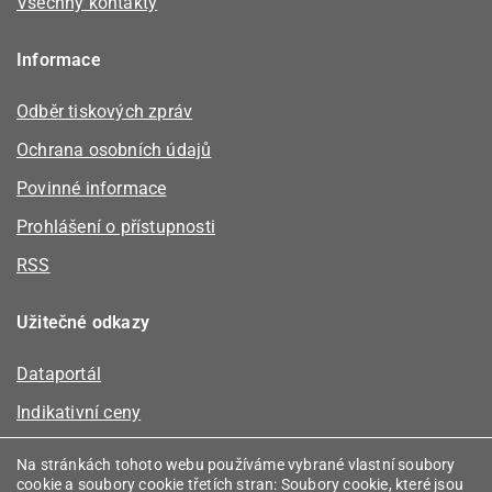
Všechny kontakty
Informace
Odběr tiskových zpráv
Ochrana osobních údajů
Povinné informace
Prohlášení o přístupnosti
RSS
Užitečné odkazy
Dataportál
Indikativní ceny
Kalkulátor kapacity plynu
Na stránkách tohoto webu používáme vybrané vlastní soubory
cookie a soubory cookie třetích stran: Soubory cookie, které jsou
Registr energetických společenství