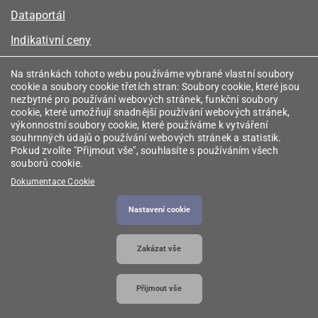
Dataportál
Indikativní ceny
Kalkulátor kapacity plynu
Na stránkách tohoto webu používáme vybrané vlastní soubory
cookie a soubory cookie třetích stran: Soubory cookie, které jsou
Registr energetických společenství
nezbytné pro používání webových stránek, funkční soubory
cookie, které umožňují snadnější používání webových stránek,
Registr zprostředkovatelů
výkonnostní soubory cookie, které používáme k vytváření
souhrnných údajů o používání webových stránek a statistik.
Srovnávače
Pokud zvolíte "Přijmout vše", souhlasíte s používáním všech
souborů cookie.
Vyhledávač licencí
Dokumentace Cookie
Nastavení cookie
2026 © Energetický regulační úřad
• Informace jsou
Zakázat vše
poskytovány v souladu se zákonem č. 106/1999
Sb., o svobodném přístupu k informacím.
Přijmout vše