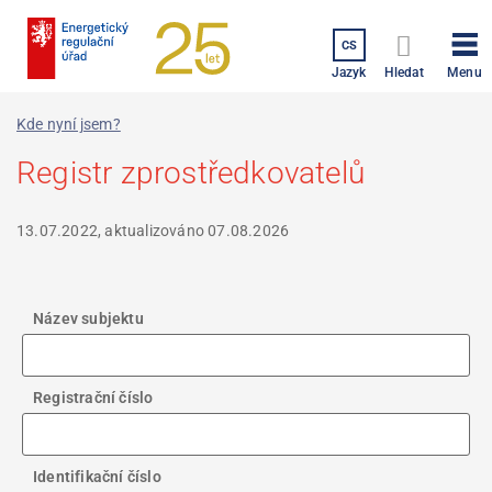
Přejít
k
CS
hlavnímu
Menu
Jazyk
Hledat
obsahu
Kde nyní jsem?
Registr zprostředkovatelů
13.07.2022, aktualizováno
07.08.2026
Název subjektu
Registrační číslo
Identifikační číslo