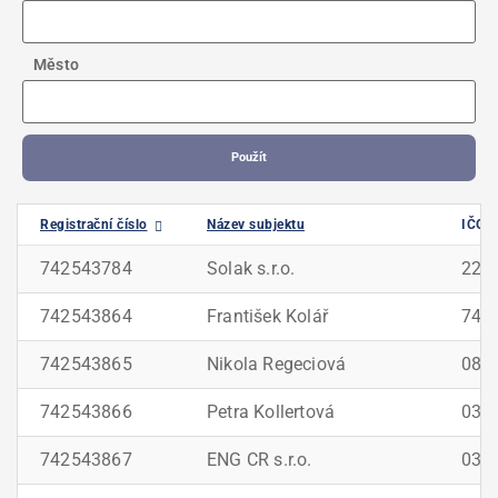
Město
Použít
Registrační číslo
Název subjektu
IČO
742543784
Solak s.r.o.
225
742543864
František Kolář
742
742543865
Nikola Regeciová
085
742543866
Petra Kollertová
039
742543867
ENG CR s.r.o.
038