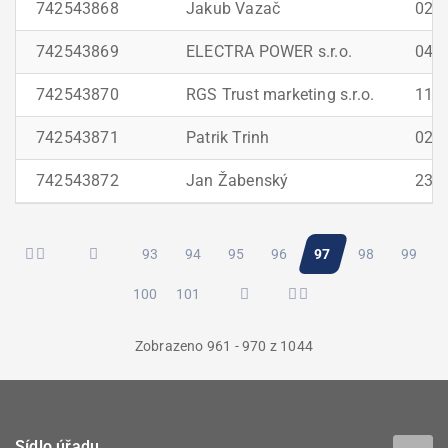
742543868
Jakub Vazač
025
742543869
ELECTRA POWER s.r.o.
042
742543870
RGS Trust marketing s.r.o.
119
742543871
Patrik Trinh
022
742543872
Jan Žabenský
230
Pagination
Stránka
93
Stránka
94
Stránka
95
Stránka
96
Aktuální
97
Stránka
98
Stránk
99
Stránka
100
Stránka
101
stránka
Zobrazeno 961 - 970 z 1044
Sídlo úřadu