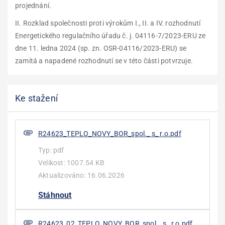
projednání.
II. Rozklad společnosti proti výrokům I., II. a IV. rozhodnutí
Energetického regulačního úřadu č. j. 04116-7/2023-ERU ze
dne 11. ledna 2024 (sp. zn. OSR-04116/2023-ERU) se
zamítá a napadené rozhodnutí se v této části potvrzuje.
Ke stažení
R24623_TEPLO_NOVY_BOR_spol._ s_ r.o.pdf
Typ:
pdf
Velikost:
1007.54 KB
Aktualizováno:
16.06.2026
Stáhnout
R24623_02_TEPLO_NOVY_BOR_spol._ s_ r.o.pdf