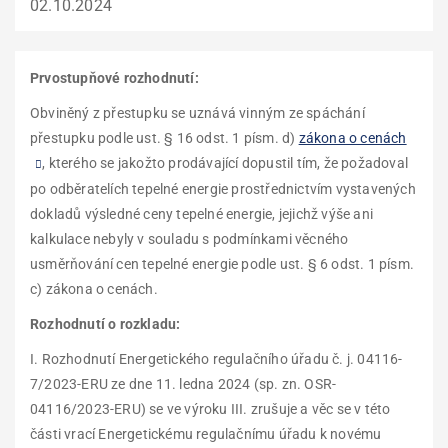
02.10.2024
Prvostupňové rozhodnutí:
Obviněný z přestupku se uznává vinným ze spáchání
přestupku podle ust. § 16 odst. 1 písm. d)
zákona o cenách
, kterého se jakožto prodávající dopustil tím, že požadoval
po odběratelích tepelné energie prostřednictvím vystavených
dokladů výsledné ceny tepelné energie, jejichž výše ani
kalkulace nebyly v souladu s podmínkami věcného
usměrňování cen tepelné energie podle ust. § 6 odst. 1 písm.
c) zákona o cenách.
Rozhodnutí o rozkladu:
I. Rozhodnutí Energetického regulačního úřadu č. j. 04116-
7/2023-ERU ze dne 11. ledna 2024 (sp. zn. OSR-
04116/2023-ERU) se ve výroku III. zrušuje a věc se v této
části vrací Energetickému regulačnímu úřadu k novému