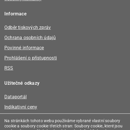
Informace
Odběr tiskových zpráv
Ochrana osobních údajů
Povinné informace
Prohlášení o přístupnosti
RSS
Užitečné odkazy
Dataportál
Indikativní ceny
Kalkulátor kapacity plynu
Na stránkách tohoto webu používáme vybrané vlastní soubory
cookie a soubory cookie třetích stran: Soubory cookie, které jsou
Registr energetických společenství