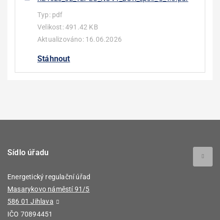
Typ:
pdf
Velikost:
491.42 KB
Aktualizováno:
16.06.2026
Stáhnout
Sídlo úřadu
Energetický regulační úřad
Masarykovo náměstí 91/5
586 01 Jihlava
IČO 70894451