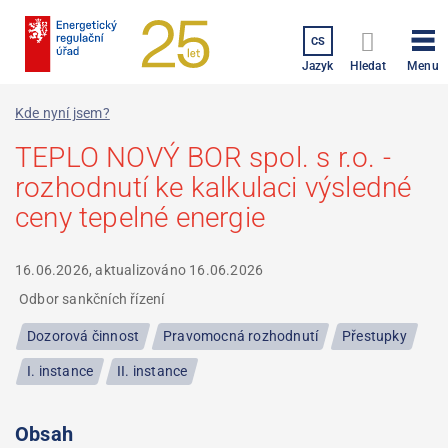
Přejít
k
CS
hlavnímu
Menu
Jazyk
Hledat
obsahu
Kde nyní jsem?
TEPLO NOVÝ BOR spol. s r.o. -
rozhodnutí ke kalkulaci výsledné
ceny tepelné energie
16.06.2026, aktualizováno
16.06.2026
Odbor sankčních řízení
Dozorová činnost
Pravomocná rozhodnutí
Přestupky
I. instance
II. instance
Obsah