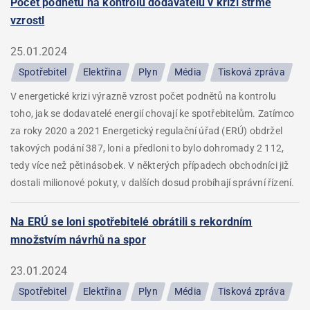
Počet podnětů na kontrolu dodavatelů v krizi strmě
vzrostl
25.01.2024
Spotřebitel
Elektřina
Plyn
Média
Tisková zpráva
V energetické krizi výrazně vzrost počet podnětů na kontrolu
toho, jak se dodavatelé energií chovají ke spotřebitelům. Zatímco
za roky 2020 a 2021 Energetický regulační úřad (ERÚ) obdržel
takových podání 387, loni a předloni to bylo dohromady 2 112,
tedy více než pětinásobek. V některých případech obchodníci již
dostali milionové pokuty, v dalších dosud probíhají správní řízení.
Na ERÚ se loni spotřebitelé obrátili s rekordním
množstvím návrhů na spor
23.01.2024
Spotřebitel
Elektřina
Plyn
Média
Tisková zpráva