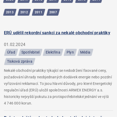
2013
2012
2011
2007
ERÚ udělil rekordní sankci za nekalé obchodní praktiky
01.02.2024
Úřad
Spotřebitel
Elektřina
Plyn
Média
Tisková zpráva
Nekalé obchodní praktiky týkající se nedodržení fixované ceny,
požadování úhrady neobjednaných dodávek energie nebo pozdní
vyřizování reklamací. To jsou hlavní důvody, pro které Energetický
regulační úřad (ERÚ) uložil společnosti ARMEX ENERGY a.s.
historicky nejvyšší pokutu za protispotřebitelské jednání ve výši
4 746 000 korun.