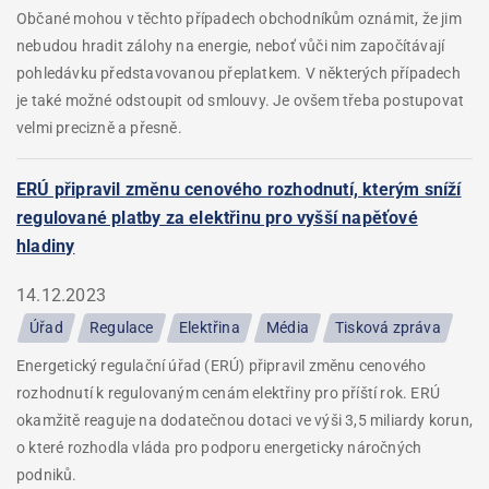
Občané mohou v těchto případech obchodníkům oznámit, že jim
nebudou hradit zálohy na energie, neboť vůči nim započítávají
pohledávku představovanou přeplatkem. V některých případech
je také možné odstoupit od smlouvy. Je ovšem třeba postupovat
velmi precizně a přesně.
ERÚ připravil změnu cenového rozhodnutí, kterým sníží
regulované platby za elektřinu pro vyšší napěťové
hladiny
14.12.2023
Úřad
Regulace
Elektřina
Média
Tisková zpráva
Energetický regulační úřad (ERÚ) připravil změnu cenového
rozhodnutí k regulovaným cenám elektřiny pro příští rok. ERÚ
okamžitě reaguje na dodatečnou dotaci ve výši 3,5 miliardy korun,
o které rozhodla vláda pro podporu energeticky náročných
podniků.