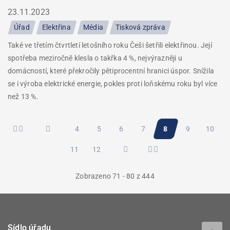
23.11.2023
Úřad
Elektřina
Média
Tisková zpráva
Také ve třetím čtvrtletí letošního roku Češi šetřili elektřinou. Její
spotřeba meziročně klesla o takřka 4 %, nejvýrazněji u
domácností, které překročily pětiprocentní hranici úspor. Snížila
se i výroba elektrické energie, pokles proti loňskému roku byl více
než 13 %.
Pagination
Stránka
4
Stránka
5
Stránka
6
Stránka
7
Aktuální
8
Stránka
9
Stránk
10
Stránka
11
Stránka
12
stránka
Zobrazeno 71 - 80 z 444
Sídlo úřadu