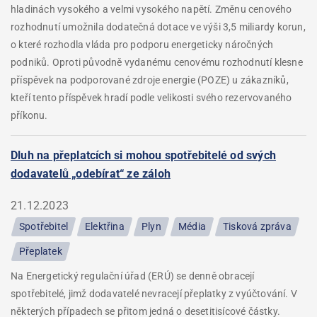
hladinách vysokého a velmi vysokého napětí. Změnu cenového
rozhodnutí umožnila dodatečná dotace ve výši 3,5 miliardy korun,
o které rozhodla vláda pro podporu energeticky náročných
podniků. Oproti původně vydanému cenovému rozhodnutí klesne
příspěvek na podporované zdroje energie (POZE) u zákazníků,
kteří tento příspěvek hradí podle velikosti svého rezervovaného
příkonu.
Dluh na přeplatcích si mohou spotřebitelé od svých
dodavatelů „odebírat“ ze záloh
21.12.2023
Spotřebitel
Elektřina
Plyn
Média
Tisková zpráva
Přeplatek
Na Energetický regulační úřad (ERÚ) se denně obracejí
spotřebitelé, jimž dodavatelé nevracejí přeplatky z vyúčtování. V
některých případech se přitom jedná o desetitisícové částky.