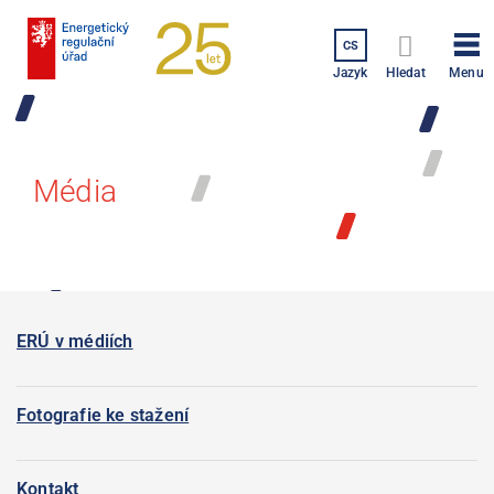
Přejít
k
CS
hlavnímu
Menu
Jazyk
Hledat
obsahu
Média
ERÚ v médiích
Fotografie ke stažení
Kontakt