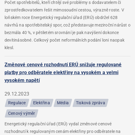
Počet spotřebitelů, kteří chtějí své problémy s dodavatelem či
zprostředkovatelem řešit mimosoudní cestou, výrazně roste. V
loňském roce Energetický regulační úřad (ERÚ) obdržel 628
návrhů na spotřebitelský spor, což představuje meziroční nárůst o
bezmála 40 %, v pětiletém srovnání je pak navýšení dokonce
devítinásobné. Celkový počet neformálních podání loni naopak
klesl.
Změnové cenové rozhodnutí ERÚ snižuje regulované
platby pro odběratele elektřiny na vysokém a velmi
vysokém napětí
29.12.2023
Regulace
Elektřina
Média
Tisková zpráva
Cenový výměr
Energetický regulační úřad (ERÚ) vydal změnové cenové
rozhodnutí k regulovaným cenám elektřiny pro odběratele na