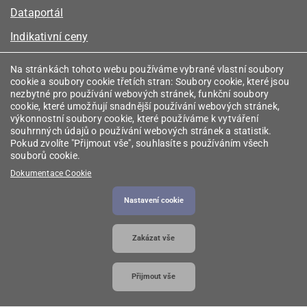
Dataportál
Indikativní ceny
Kalkulátor kapacity plynu
Na stránkách tohoto webu používáme vybrané vlastní soubory
cookie a soubory cookie třetích stran: Soubory cookie, které jsou
Registr energetických společenství
nezbytné pro používání webových stránek, funkční soubory
cookie, které umožňují snadnější používání webových stránek,
Registr zprostředkovatelů
výkonnostní soubory cookie, které používáme k vytváření
souhrnných údajů o používání webových stránek a statistik.
Srovnávače
Pokud zvolíte "Přijmout vše", souhlasíte s používáním všech
souborů cookie.
Vyhledávač licencí
Dokumentace Cookie
Nastavení cookie
2026 © Energetický regulační úřad
• Informace jsou
Zakázat vše
poskytovány v souladu se zákonem č. 106/1999
Sb., o svobodném přístupu k informacím.
Přijmout vše