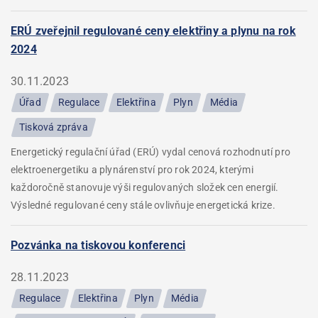
ERÚ zveřejnil regulované ceny elektřiny a plynu na rok
2024
30.11.2023
Úřad
Regulace
Elektřina
Plyn
Média
Tisková zpráva
Energetický regulační úřad (ERÚ) vydal cenová rozhodnutí pro
elektroenergetiku a plynárenství pro rok 2024, kterými
každoročně stanovuje výši regulovaných složek cen energií.
Výsledné regulované ceny stále ovlivňuje energetická krize.
Pozvánka na tiskovou konferenci
28.11.2023
Regulace
Elektřina
Plyn
Média