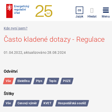
Přejít
k
CS
hlavnímu
Menu
Jazyk
Hledat
obsahu
Kde nyní jsem?
Často kladené dotazy - Regulace
01.04.2022, aktualizováno
28.08.2024
Výpis
Odvětví
Filtrování
dotazů
výpisu
Vše
Elektřina
Plyn
Teplo
POZE
dotazů
Štítky
Vše
Cenový výměr
KVET
Hospodářská soutěž