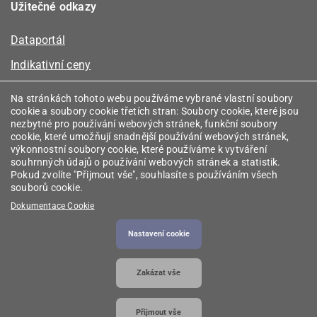
Užitečné odkazy
Dataportál
Indikativní ceny
Kalkulátor kapacity plynu
Na stránkách tohoto webu používáme vybrané vlastní soubory
cookie a soubory cookie třetích stran: Soubory cookie, které jsou
Registr energetických společenství
nezbytné pro používání webových stránek, funkční soubory
cookie, které umožňují snadnější používání webových stránek,
Registr zprostředkovatelů
výkonnostní soubory cookie, které používáme k vytváření
souhrnných údajů o používání webových stránek a statistik.
Srovnávače
Pokud zvolíte "Přijmout vše", souhlasíte s používáním všech
souborů cookie.
Vyhledávač licencí
Dokumentace Cookie
Nastavení cookie
2026 © Energetický regulační úřad
• Informace jsou
Zakázat vše
poskytovány v souladu se zákonem č. 106/1999
Sb., o svobodném přístupu k informacím.
Přijmout vše