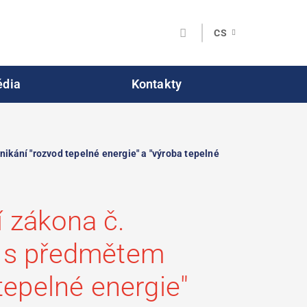
CS
dia
Kontakty
ikání "rozvod tepelné energie" a "výroba tepelné
 zákona č.
í s předmětem
tepelné energie"