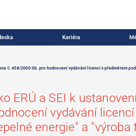
deska
Kariéra
Mé
na č. 458/2000 Sb. pro hodnocení vydávání licencí s předmětem podn
ko ERÚ a SEI k ustanovení
odnocení vydávání licenc
epelné energie" a "výroba 