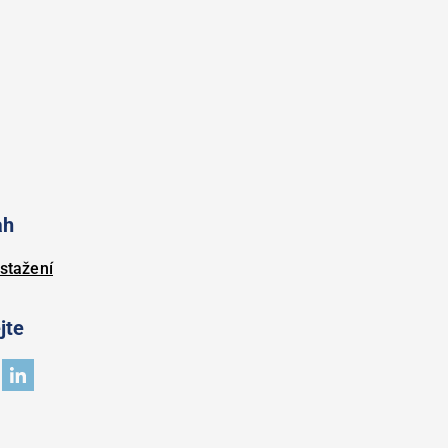
ah
stažení
jte