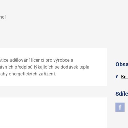
ncí
ice udělování licencí pro výrobce a
Obs
ávních předpisů týkajících se dodávek tepla
hy energetických zařízení.
Ke 
Sdíle