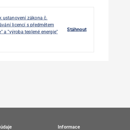
k ustanovení zákona č.
ávání licencí s předmětem
Stáhnout
" a "výroba teplené energie"
 údaje
Informace