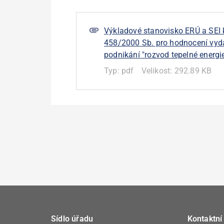
Výkladové stanovisko ERÚ a SEI 
458/2000 Sb. pro hodnocení vyd
podnikání "rozvod tepelné energie
Typ:
pdf
Velikost:
292.89 KB
Sídlo úřadu
Kontaktní