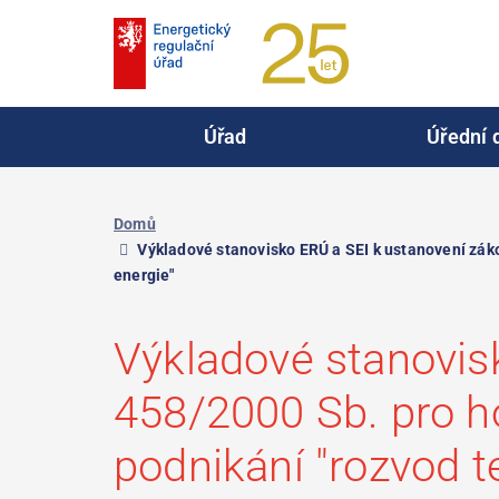
Přejít
k
hlavnímu
obsahu
Úřad
Úřední 
Domů
Výkladové stanovisko ERÚ a SEI k ustanovení záko
energie"
Výkladové stanovis
458/2000 Sb. pro h
podnikání "rozvod t