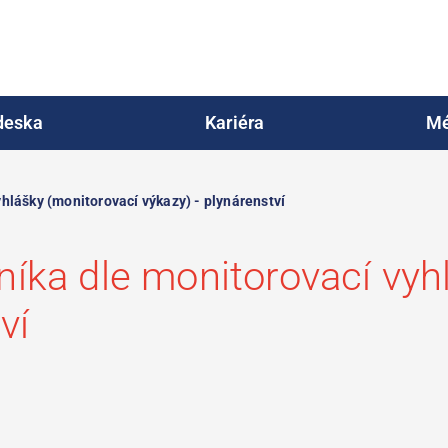
deska
Kariéra
Mé
lášky (monitorovací výkazy) - plynárenství
íka dle monitorovací vyh
ví