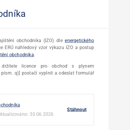
odníka
ajištění obchodníka (IZO) dle
energetického
ňuje ERÚ náhledový vzor výkazu IZO a postup
štění obchodníka
.
 držitele licence pro obchod s plynem
písm. q)] postačí vyplnit a odeslat formulář
obchodníka
Stáhnout
ktualizováno:
30.06.2026