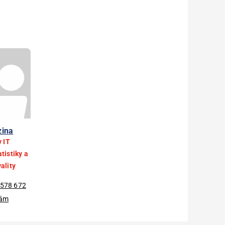
zina
v IT
tistiky a
ality
 578 672
nám