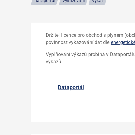
Dataportál
Vykazování
Výkaz
Držitel licence pro obchod s plynem (ob
povinnost vykazování dat dle
energetick
Vyplňování výkazů probíhá v Dataportálu
výkazů.
Dataportál