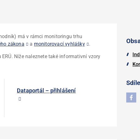
chodník) má v rámci monitoringu trhu
Obs
ého zákona
a
monitorovací vyhlášky
.
Ind
 ERÚ. Níže naleznete také informativní vzory
Ko
Sdíle
Dataportál – přihlášení