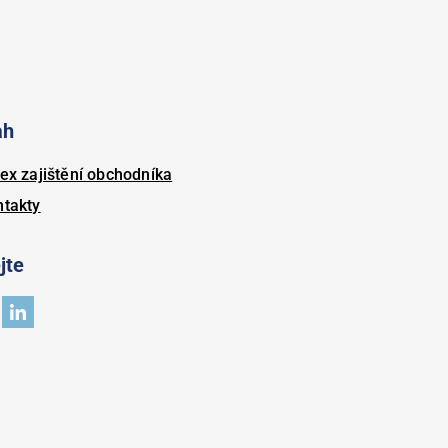
ah
ex zajištění obchodníka
ntakty
jte