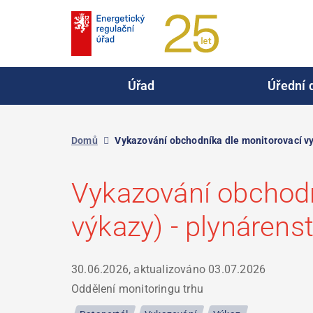
Přejít
k
hlavnímu
obsahu
Úřad
Úřední 
Domů
Vykazování obchodníka dle monitorovací vyh
Vykazování obchodn
výkazy) - plynárenst
30.06.2026, aktualizováno
03.07.2026
Oddělení monitoringu trhu