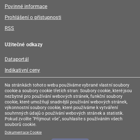
Povinné informace
Prohlášení o přístupnosti
RSS
Užitečné odkazy
Dataportál
Indikativní ceny
Kalkulátor kapacity plynu
Na stránkách tohoto webu používáme vybrané vlastní soubory
cookie a soubory cookie třetích stran: Soubory cookie, které jsou
Registr energetických společenství
nezbytné pro používání webových stránek, funkční soubory
cookie, které umožňují snadnější používání webových stránek,
Registr zprostředkovatelů
výkonnostní soubory cookie, které používáme k vytváření
souhrnných údajů o používání webových stránek a statistik.
Srovnávače
Pokud zvolíte "Přijmout vše", souhlasíte s používáním všech
souborů cookie.
Vyhledávač licencí
Dokumentace Cookie