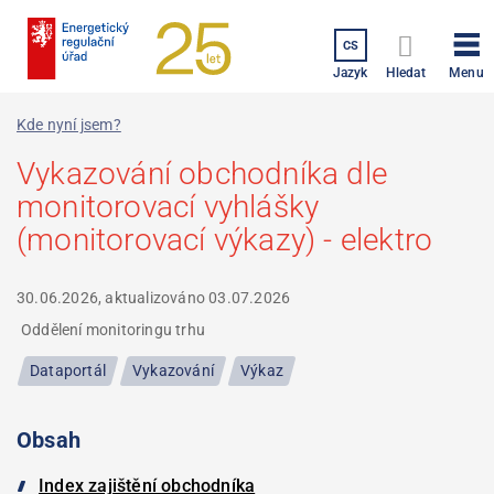
Přejít
k
CS
hlavnímu
Menu
Jazyk
Hledat
obsahu
Kde nyní jsem?
Vykazování obchodníka dle
monitorovací vyhlášky
(monitorovací výkazy) - elektro
30.06.2026, aktualizováno
03.07.2026
Oddělení monitoringu trhu
Dataportál
Vykazování
Výkaz
Obsah
Index zajištění obchodníka