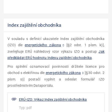
Index zajištění obchodníka
V souladu s definicí ukazatele Index zajištění obchodníka
(IZO) dle
energetického zákona
[§2 odst. 1 písm. k)],
zveřejňuje ERÚ náhledový vzor výkazu IZO a postup
Jak
předkládat ERÚ hodnotu Indexu zajištění obchodníka
.
Pro splnění oznamovací povinnosti držitele licence pro
obchod s elektřinou dle
energetického zákona
[§30 odst. 2
písm. s)] postačí vyplnit a odeslat formulář IZO
prostřednictvím Dataportálu.
ERÚ-IZO: Výkaz Index zajištění obchodníka
Typ:
pdf