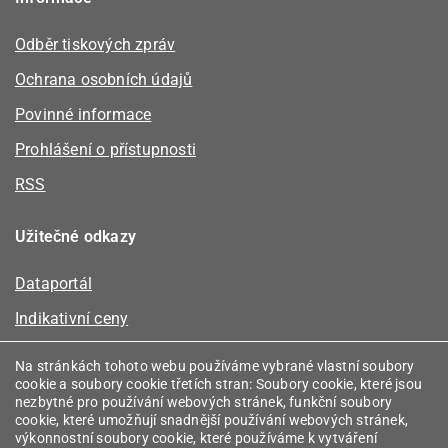
Odběr tiskových zpráv
Ochrana osobních údajů
Povinné informace
Prohlášení o přístupnosti
RSS
Užitečné odkazy
Dataportál
Indikativní ceny
Kalkulátor kapacity plynu
Na stránkách tohoto webu používáme vybrané vlastní soubory
cookie a soubory cookie třetích stran: Soubory cookie, které jsou
Registr energetických společenství
nezbytné pro používání webových stránek, funkční soubory
cookie, které umožňují snadnější používání webových stránek,
Registr zprostředkovatelů
výkonnostní soubory cookie, které používáme k vytváření