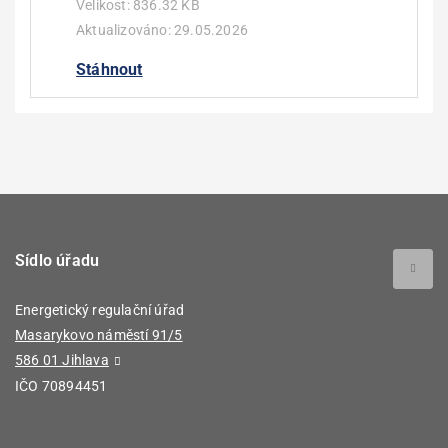
Velikost:
836.32 KB
Aktualizováno:
29.05.2026
Stáhnout
Sídlo úřadu
Energetický regulační úřad
Masarykovo náměstí 91/5
586 01 Jihlava
IČO 70894451