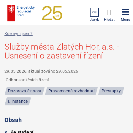
Přejít
k
CS
hlavnímu
Menu
Jazyk
Hledat
obsahu
Kde nyní jsem?
Služby města Zlatých Hor, a.s. -
Usnesení o zastavení řízení
29.05.2026, aktualizováno
29.05.2026
Odbor sankčních řízení
Dozorová činnost
Pravomocná rozhodnutí
Přestupky
I. instance
Obsah
Ke stažení