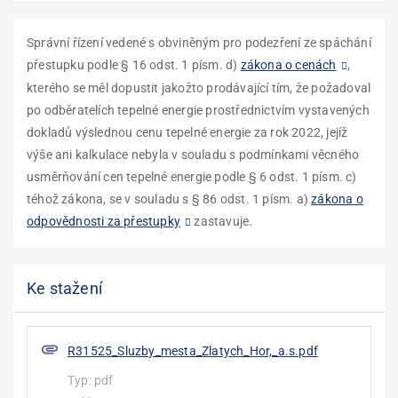
Správní řízení vedené s obviněným pro podezření ze spáchání
přestupku podle § 16 odst. 1 písm. d)
zákona o cenách
,
kterého se měl dopustit jakožto prodávající tím, že požadoval
po odběratelích tepelné energie prostřednictvím vystavených
dokladů výslednou cenu tepelné energie za rok 2022, jejíž
výše ani kalkulace nebyla v souladu s podmínkami věcného
usměrňování cen tepelné energie podle § 6 odst. 1 písm. c)
téhož zákona, se v souladu s § 86 odst. 1 písm. a)
zákona o
odpovědnosti za přestupky
zastavuje.
Ke stažení
R31525_Sluzby_mesta_Zlatych_Hor,_a.s.pdf
Typ:
pdf