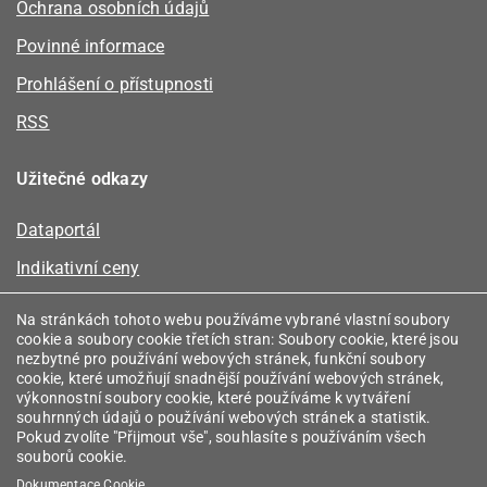
Ochrana osobních údajů
Povinné informace
Prohlášení o přístupnosti
RSS
Užitečné odkazy
Dataportál
Indikativní ceny
Kalkulátor kapacity plynu
Na stránkách tohoto webu používáme vybrané vlastní soubory
cookie a soubory cookie třetích stran: Soubory cookie, které jsou
Registr energetických společenství
nezbytné pro používání webových stránek, funkční soubory
cookie, které umožňují snadnější používání webových stránek,
Registr zprostředkovatelů
výkonnostní soubory cookie, které používáme k vytváření
souhrnných údajů o používání webových stránek a statistik.
Srovnávače
Pokud zvolíte "Přijmout vše", souhlasíte s používáním všech
souborů cookie.
Vyhledávač licencí
Dokumentace Cookie