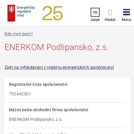
Přejít
k
CS
hlavnímu
Menu
Jazyk
Hledat
obsahu
Kde nyní jsem?
ENERKOM Podlipansko, z.s.
Zpět na vyhledávání v registru energetických společenství
Registrační číslo společenství
752442301
Název nebo obchodní firma společenství
ENERKOM Podlipansko, z.s.