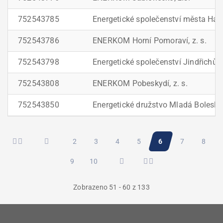
752543785
Energetické společenství města Havl
752543786
ENERKOM Horní Pomoraví, z. s.
752543798
Energetické společenství Jindřichův 
752543808
ENERKOM Pobeskydí, z. s.
752543850
Energetické družstvo Mladá Bolesla
Pagination
Stránka
2
Stránka
3
Stránka
4
Stránka
5
Aktuální
6
Stránka
7
Stránk
8
Stránka
9
Stránka
10
stránka
Zobrazeno 51 - 60 z 133