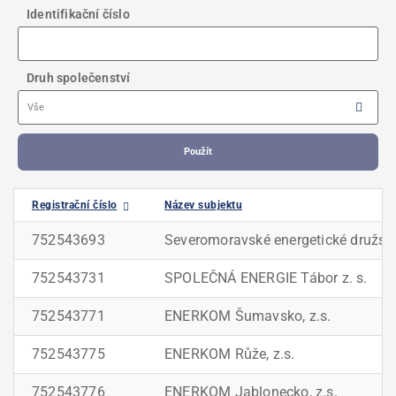
Identifikační číslo
Druh společenství
Vše
Použít
Registrační číslo
Název subjektu
752543693
Severomoravské energetické družst
752543731
SPOLEČNÁ ENERGIE Tábor z. s.
752543771
ENERKOM Šumavsko, z.s.
752543775
ENERKOM Růže, z.s.
752543776
ENERKOM Jablonecko, z.s.