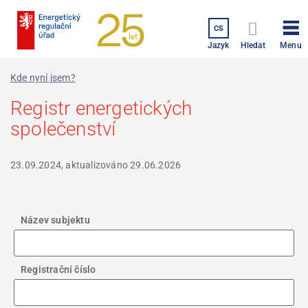
Přejít
k
CS
hlavnímu
Menu
Jazyk
Hledat
obsahu
Kde nyní jsem?
Registr energetických
společenství
23.09.2024, aktualizováno
29.06.2026
Název subjektu
Registrační číslo