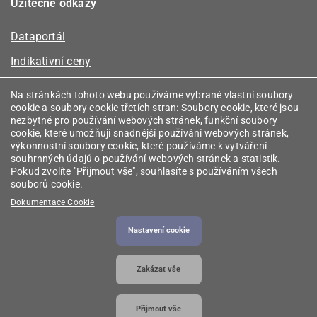
Užitečné odkazy
Dataportál
Indikativní ceny
Kalkulátor kapacity plynu
Na stránkách tohoto webu používáme vybrané vlastní soubory
cookie a soubory cookie třetích stran: Soubory cookie, které jsou
Registr energetických společenství
nezbytné pro používání webových stránek, funkční soubory
cookie, které umožňují snadnější používání webových stránek,
Registr zprostředkovatelů
výkonnostní soubory cookie, které používáme k vytváření
souhrnných údajů o používání webových stránek a statistik.
Srovnávače
Pokud zvolíte "Přijmout vše", souhlasíte s používáním všech
souborů cookie.
Vyhledávač licencí
Dokumentace Cookie
Nastavení cookie
2026 © Energetický regulační úřad
• Informace jsou
Zakázat vše
poskytovány v souladu se zákonem č. 106/1999
Sb., o svobodném přístupu k informacím.
Přijmout vše