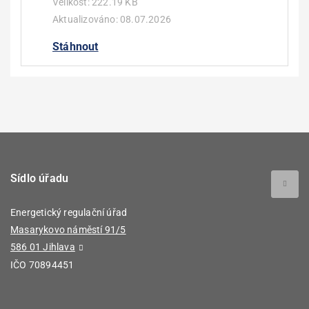
Velikost:
222.19 KB
Aktualizováno:
08.07.2026
Stáhnout
Sídlo úřadu
Energetický regulační úřad
Masarykovo náměstí 91/5
586 01 Jihlava
IČO 70894451