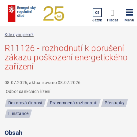
Přejít
k
CS
hlavnímu
Menu
Jazyk
Hledat
obsahu
Kde nyní jsem?
R11126 - rozhodnutí k porušení
zákazu poškození energetického
zařízení
08.07.2026, aktualizováno
08.07.2026
Odbor sankčních řízení
Dozorová činnost
Pravomocná rozhodnutí
Přestupky
I. instance
Obsah