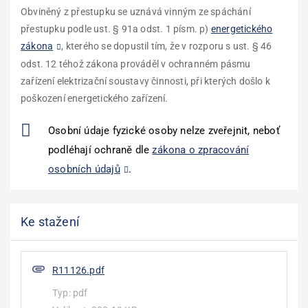
Obviněný z přestupku se uznává vinným ze spáchání
přestupku podle ust. § 91a odst. 1 písm. p)
energetického
zákona
, kterého se dopustil tím, že v rozporu s ust. § 46
odst. 12 téhož zákona prováděl v ochranném pásmu
zařízení elektrizační soustavy činnosti, při kterých došlo k
poškození energetického zařízení.
Osobní údaje fyzické osoby nelze zveřejnit, neboť
podléhají ochraně dle
zákona o zpracování
osobních údajů
.
Ke stažení
R11126.pdf
Typ:
pdf