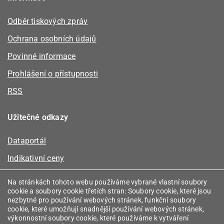
Odběr tiskových zpráv
Ochrana osobních údajů
Povinné informace
Prohlášení o přístupnosti
RSS
Užitečné odkazy
Dataportál
Indikativní ceny
Kalkulátor kapacity plynu
Na stránkách tohoto webu používáme vybrané vlastní soubory
cookie a soubory cookie třetích stran: Soubory cookie, které jsou
Registr energetických společenství
nezbytné pro používání webových stránek, funkční soubory
cookie, které umožňují snadnější používání webových stránek,
Registr zprostředkovatelů
výkonnostní soubory cookie, které používáme k vytváření