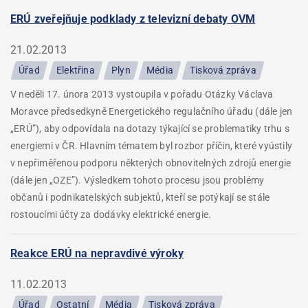
ERÚ zveřejňuje podklady z televizní debaty OVM
21.02.2013
Úřad
Elektřina
Plyn
Média
Tisková zpráva
V neděli 17. února 2013 vystoupila v pořadu Otázky Václava
Moravce předsedkyně Energetického regulačního úřadu (dále jen
„ERÚ”), aby odpovídala na dotazy týkající se problematiky trhu s
energiemi v ČR. Hlavním tématem byl rozbor příčin, které vyústily
v nepřiměřenou podporu některých obnovitelných zdrojů energie
(dále jen „OZE”). Výsledkem tohoto procesu jsou problémy
občanů i podnikatelských subjektů, kteří se potýkají se stále
rostoucími účty za dodávky elektrické energie.
Reakce ERÚ na nepravdivé výroky
11.02.2013
Úřad
Ostatní
Média
Tisková zpráva