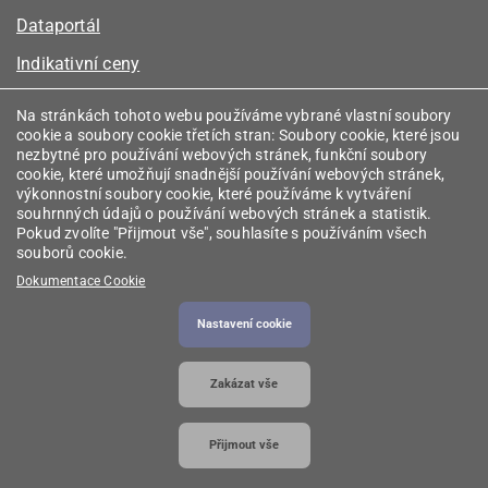
Dataportál
Indikativní ceny
Kalkulátor kapacity plynu
Na stránkách tohoto webu používáme vybrané vlastní soubory
cookie a soubory cookie třetích stran: Soubory cookie, které jsou
Registr energetických společenství
nezbytné pro používání webových stránek, funkční soubory
cookie, které umožňují snadnější používání webových stránek,
Registr zprostředkovatelů
výkonnostní soubory cookie, které používáme k vytváření
souhrnných údajů o používání webových stránek a statistik.
Srovnávače
Pokud zvolíte "Přijmout vše", souhlasíte s používáním všech
souborů cookie.
Vyhledávač licencí
Dokumentace Cookie
Nastavení cookie
2026 © Energetický regulační úřad
• Informace jsou
Zakázat vše
poskytovány v souladu se zákonem č. 106/1999
Sb., o svobodném přístupu k informacím.
Přijmout vše