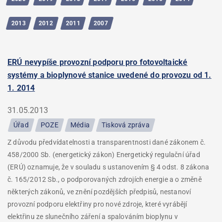
2013
2012
2011
2007
ERÚ nevypíše provozní podporu pro fotovoltaické
systémy a bioplynové stanice uvedené do provozu od 1.
1. 2014
31.05.2013
Úřad
POZE
Média
Tisková zpráva
Z důvodu předvídatelnosti a transparentnosti dané zákonem č.
458/2000 Sb. (energetický zákon) Energetický regulační úřad
(ERÚ) oznamuje, že v souladu s ustanovením § 4 odst. 8 zákona
č. 165/2012 Sb., o podporovaných zdrojích energie a o změně
některých zákonů, ve znění pozdějších předpisů, nestanoví
provozní podporu elektřiny pro nové zdroje, které vyrábějí
elektřinu ze slunečního záření a spalováním bioplynu v