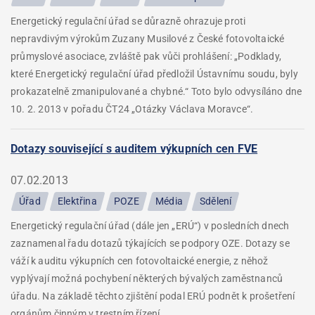
Energetický regulační úřad se důrazně ohrazuje proti
nepravdivým výrokům Zuzany Musilové z České fotovoltaické
průmyslové asociace, zvláště pak vůči prohlášení: „Podklady,
které Energetický regulační úřad předložil Ústavnímu soudu, byly
prokazatelně zmanipulované a chybné.“ Toto bylo odvysíláno dne
10. 2. 2013 v pořadu ČT24 „Otázky Václava Moravce“.
Dotazy související s auditem výkupních cen FVE
07.02.2013
Úřad
Elektřina
POZE
Média
Sdělení
Energetický regulační úřad (dále jen „ERÚ“) v posledních dnech
zaznamenal řadu dotazů týkajících se podpory OZE. Dotazy se
váží k auditu výkupních cen fotovoltaické energie, z něhož
vyplývají možná pochybení některých bývalých zaměstnanců
úřadu. Na základě těchto zjištění podal ERÚ podnět k prošetření
orgánům činným v trestním řízení.