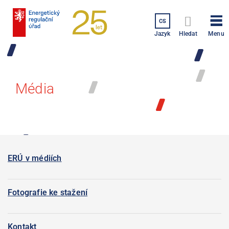
Přejít
k
CS
hlavnímu
Menu
Jazyk
Hledat
obsahu
Média
ERÚ v médiích
Fotografie ke stažení
Kontakt