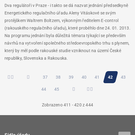
Dva regulátoři v Praze - i takto se dá nazvat jednání předsedkyně
Energetického regulačního úřadu Aleny Vitáskové se svým
protějškem Waltrem Boltzem, výkonným ředitelem E-control
(rakouského regulačního úřadu), které proběhlo dne 24. 01. 2013.
Na programu jednání byla důležitá témata týkající se především
návrhů na vytvoření společného středoevropského trhu s plynem,
který by měl podle rakouské studie vzniknout na území České
republiky, Slovenska a Rakouska.
Pagination
Stránka
37
Stránka
38
Stránka
39
Stránka
40
Stránka
41
Aktuální
42
Stránk
43
Stránka
44
Stránka
45
stránka
Zobrazeno 411 - 420 z 444