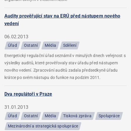
Audity prověřující stav na ERÚ před nástupem nového
vedení
06.02.2013
Úřad
Ostatní
Média
Sdělení
Energetický regulační úřad seznámil v minulých dnech veřejnost s
výsledky auditů, které prověřovaly stav úřadu před nástupem
nového vedení. Zpracování auditů zadala předsedkyně úřadu
krátce po svém nástupu do funkce na podzim 2011.
Dva regulátoři v Praze
31.01.2013
Úřad
Ostatní
Média
Tisková zpráva
Spolupráce
Mezinárodní a strategická spolupráce