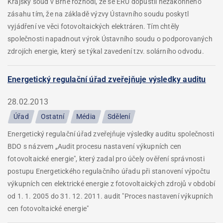
Krajský soud v Brně rozhodl, že se ERÚ dopustil nezákonného
zásahu tím, že na základě výzvy Ústavního soudu poskytl
vyjádření ve věci fotovoltaických elektráren. Tím chtěly
společnosti napadnout výrok Ústavního soudu o podporovaných
zdrojích energie, který se týkal zavedení tzv. solárního odvodu.
Energetický regulační úřad zveřejňuje výsledky auditu
28.02.2013
Úřad
Ostatní
Média
Sdělení
Energetický regulační úřad zveřejňuje výsledky auditu společnosti
BDO s názvem „Audit procesu nastavení výkupních cen
fotovoltaické energie", který zadal pro účely ověření správnosti
postupu Energetického regulačního úřadu při stanovení výpočtu
výkupních cen elektrické energie z fotovoltaických zdrojů v období
od 1. 1. 2005 do 31. 12. 2011. audit "Proces nastavení výkupních
cen fotovoltaické energie"