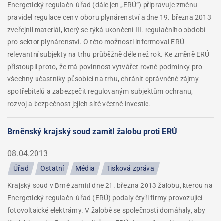
Energetický regulační úřad (dále jen „ERÚ“) připravuje změnu
pravidel regulace cen v oboru plynárenství a dne 19. března 2013
zveřejnil materiál, který se týká ukončení III. regulačního období
pro sektor plynárenství. O této možnosti informoval ERÚ
relevantní subjekty na trhu průběžně déle než rok. Ke změně ERÚ
přistoupil proto, že má povinnost vytvářet rovné podmínky pro
všechny účastníky působící na trhu, chránit oprávněné zájmy
spotřebitelů a zabezpečit regulovaným subjektům ochranu,
rozvoj a bezpečnost jejich sítě včetně investic.
Brněnský krajský soud zamítl žalobu proti ERÚ
08.04.2013
Úřad
Ostatní
Média
Tisková zpráva
Krajský soud v Brně zamítl dne 21. března 2013 žalobu, kterou na
Energetický regulační úřad (ERÚ) podaly čtyři firmy provozující
fotovoltaické elektrárny. V žalobě se společnosti domáhaly, aby