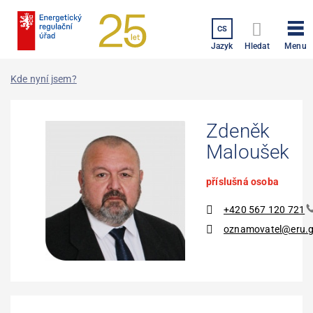
Přejít
k
CS
hlavnímu
Menu
Jazyk
Hledat
obsahu
Kde nyní jsem?
Zdeněk
Maloušek
příslušná osoba
+420 567 120 721
oznamovatel@eru.g