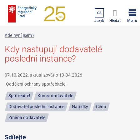
Přejít
k
CS
hlavnímu
Menu
Jazyk
Hledat
obsahu
Kde nyní jsem?
Kdy nastupují dodavatelé
poslední instance?
07.10.2022, aktualizováno
13.04.2026
Oddělení ochrany spotřebitele
Spotřebitel
Konec dodavatele
Dodavatel poslední instance
Nabídky
Cena
Změna dodavatele
Sdílejte