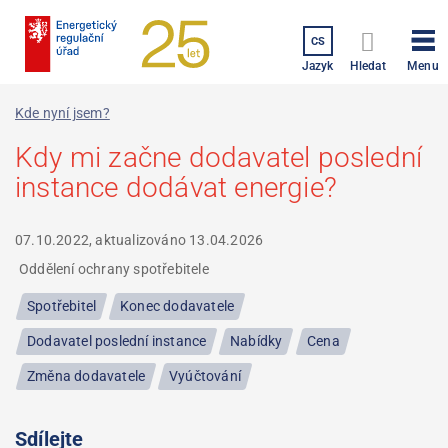
Přejít
k
CS
hlavnímu
Menu
Jazyk
Hledat
obsahu
Kde nyní jsem?
Kdy mi začne dodavatel poslední
instance dodávat energie?
07.10.2022, aktualizováno
13.04.2026
Oddělení ochrany spotřebitele
Spotřebitel
Konec dodavatele
Dodavatel poslední instance
Nabídky
Cena
Změna dodavatele
Vyúčtování
Sdílejte