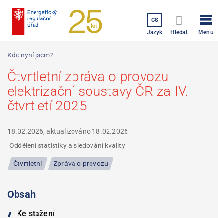
Přejít
k
CS
hlavnímu
Menu
Jazyk
Hledat
obsahu
Kde nyní jsem?
Čtvrtletní zpráva o provozu
elektrizační soustavy ČR za IV.
čtvrtletí 2025
18.02.2026, aktualizováno
18.02.2026
Oddělení statistiky a sledování kvality
Čtvrtletní
Zpráva o provozu
Obsah
Ke stažení