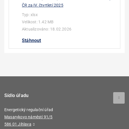
ČR za IV. čtvrtletí 2025
Typ:
xlsx
Velikost:
1.42 MB
Aktualizováno:
18.02.2026
Stáhnout
Sídlo úřadu
Energetický regulační úřad
Masarykovo náměstí 91/5
586 01 Jihlava