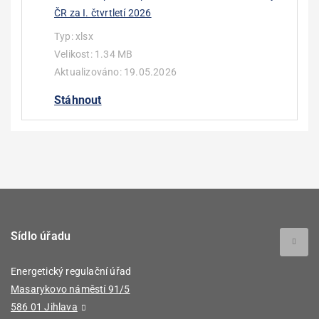
ČR za I. čtvrtletí 2026
Typ:
xlsx
Velikost:
1.34 MB
Aktualizováno:
19.05.2026
Stáhnout
Sídlo úřadu
Energetický regulační úřad
Masarykovo náměstí 91/5
586 01 Jihlava