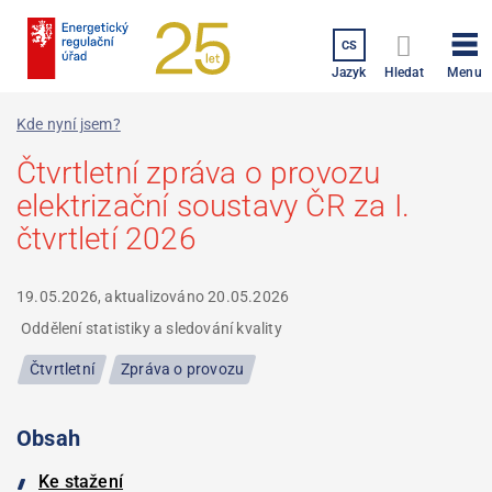
Přejít
k
CS
hlavnímu
Menu
Jazyk
Hledat
obsahu
Kde nyní jsem?
Čtvrtletní zpráva o provozu
elektrizační soustavy ČR za I.
čtvrtletí 2026
19.05.2026, aktualizováno
20.05.2026
Oddělení statistiky a sledování kvality
Čtvrtletní
Zpráva o provozu
Obsah
Ke stažení