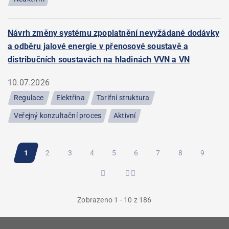
Návrh změny systému zpoplatnění nevyžádané dodávky
a odběru jalové energie v přenosové soustavě a
distribučních soustavách na hladinách VVN a VN
10.07.2026
Regulace
Elektřina
Tarifní struktura
Veřejný konzultační proces
Aktivní
Pagination
Aktuální
1
Stránka
2
Stránka
3
Stránka
4
Stránka
5
Stránka
6
Stránka
7
Stránka
8
Stránka
9
stránka
Zobrazeno 1 - 10 z 186