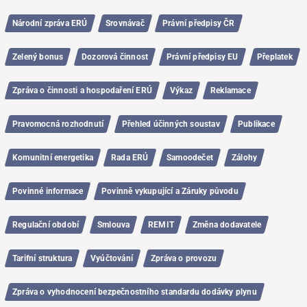
Národní zpráva ERÚ
Srovnávač
Právní předpisy ČR
Zelený bonus
Dozorová činnost
Právní předpisy EU
Přeplatek
Zpráva o činnosti a hospodaření ERÚ
Výkaz
Reklamace
Pravomocná rozhodnutí
Přehled účinných soustav
Publikace
Komunitní energetika
Rada ERÚ
Samoodečet
Zálohy
Povinné informace
Povinně vykupující a Záruky původu
Regulační období
Smlouva
REMIT
Změna dodavatele
Tarifní struktura
Vyúčtování
Zpráva o provozu
Zpráva o vyhodnocení bezpečnostního standardu dodávky plynu