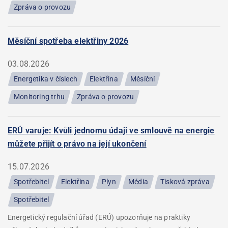
Zpráva o provozu
Měsíční spotřeba elektřiny 2026
03.08.2026
Energetika v číslech
Elektřina
Měsíční
Monitoring trhu
Zpráva o provozu
ERÚ varuje: Kvůli jednomu údaji ve smlouvě na energie
můžete přijít o právo na její ukončení
15.07.2026
Spotřebitel
Elektřina
Plyn
Média
Tisková zpráva
Spotřebitel
Energetický regulační úřad (ERÚ) upozorňuje na praktiky