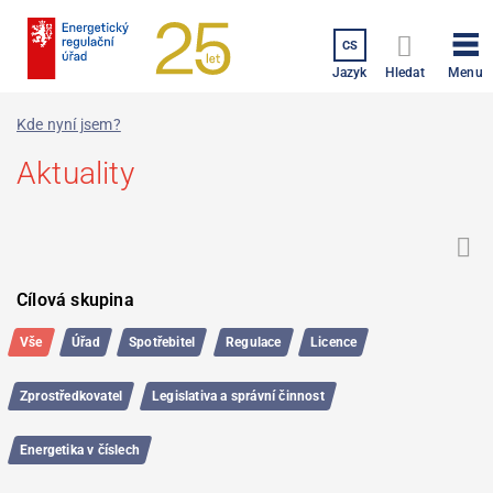
Přejít
k
CS
hlavnímu
Menu
Jazyk
Hledat
obsahu
Kde nyní jsem?
Aktuality
Filtrování
Výpis
Cílová skupina
výpisu
dotazů
dotazů
Vše
Úřad
Spotřebitel
Regulace
Licence
Zprostředkovatel
Legislativa a správní činnost
Energetika v číslech