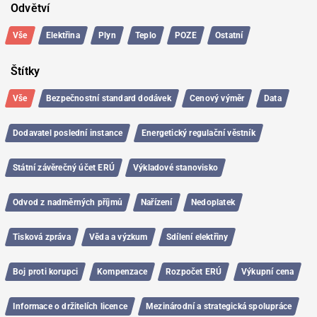
Odvětví
Vše
Elektřina
Plyn
Teplo
POZE
Ostatní
Štítky
Vše
Bezpečnostní standard dodávek
Cenový výměr
Data
Dodavatel poslední instance
Energetický regulační věstník
Státní závěrečný účet ERÚ
Výkladové stanovisko
Odvod z nadměrných příjmů
Nařízení
Nedoplatek
Tisková zpráva
Věda a výzkum
Sdílení elektřiny
Boj proti korupci
Kompenzace
Rozpočet ERÚ
Výkupní cena
Informace o držitelích licence
Mezinárodní a strategická spolupráce