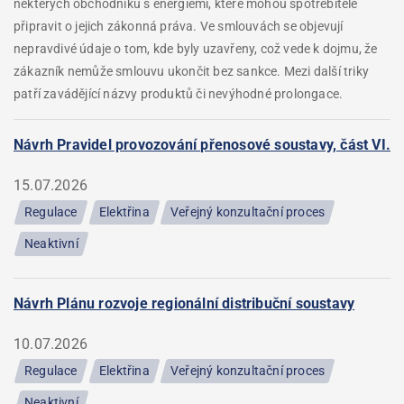
některých obchodníků s energiemi, které mohou spotřebitele
připravit o jejich zákonná práva. Ve smlouvách se objevují
nepravdivé údaje o tom, kde byly uzavřeny, což vede k dojmu, že
zákazník nemůže smlouvu ukončit bez sankce. Mezi další triky
patří zavádějící názvy produktů či nevýhodné prolongace.
Návrh Pravidel provozování přenosové soustavy, část VI.
15.07.2026
Regulace
Elektřina
Veřejný konzultační proces
Neaktivní
Návrh Plánu rozvoje regionální distribuční soustavy
10.07.2026
Regulace
Elektřina
Veřejný konzultační proces
Neaktivní