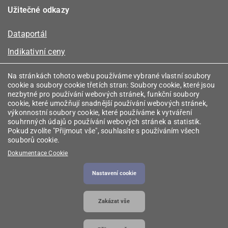
Užitečné odkazy
Dataportál
Indikativní ceny
Kalkulátor kapacity plynu
Na stránkách tohoto webu používáme vybrané vlastní soubory
cookie a soubory cookie třetích stran: Soubory cookie, které jsou
Registr energetických společenství
nezbytné pro používání webových stránek, funkční soubory
cookie, které umožňují snadnější používání webových stránek,
Registr zprostředkovatelů
výkonnostní soubory cookie, které používáme k vytváření
souhrnných údajů o používání webových stránek a statistik.
Srovnávače
Pokud zvolíte "Přijmout vše", souhlasíte s používáním všech
souborů cookie.
Vyhledávač licencí
Dokumentace Cookie
Nastavení cookie
2026 © Energetický regulační úřad
• Informace jsou
Zakázat vše
poskytovány v souladu se zákonem č. 106/1999
Sb., o svobodném přístupu k informacím.