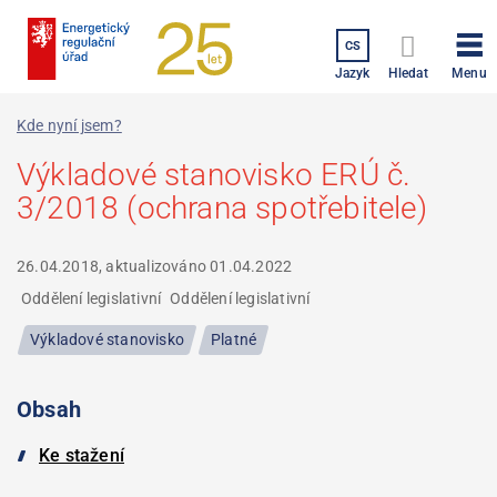
Přejít
k
CS
hlavnímu
Menu
Jazyk
Hledat
obsahu
Kde nyní jsem?
Výkladové stanovisko ERÚ č.
3/2018 (ochrana spotřebitele)
26.04.2018, aktualizováno
01.04.2022
Oddělení legislativní
Oddělení legislativní
Výkladové stanovisko
Platné
Obsah
Ke stažení