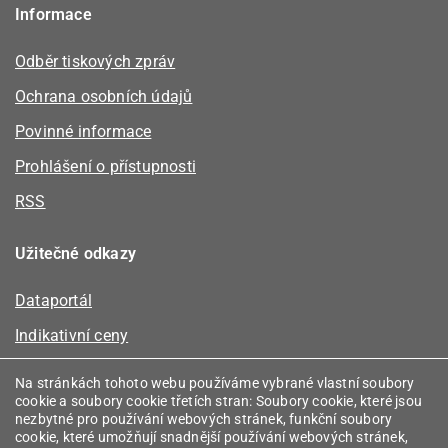
Informace
Odběr tiskových zpráv
Ochrana osobních údajů
Povinné informace
Prohlášení o přístupnosti
RSS
Užitečné odkazy
Dataportál
Indikativní ceny
Kalkulátor kapacity plynu
Na stránkách tohoto webu používáme vybrané vlastní soubory
cookie a soubory cookie třetích stran: Soubory cookie, které jsou
Registr energetických společenství
nezbytné pro používání webových stránek, funkční soubory
cookie, které umožňují snadnější používání webových stránek,
Registr zprostředkovatelů