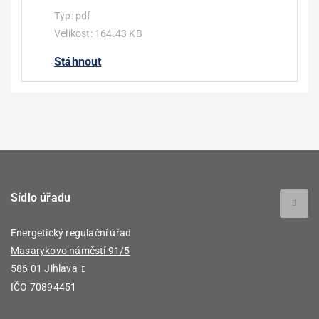
Typ:
pdf
Velikost:
164.43 KB
Stáhnout
Sídlo úřadu
Energetický regulační úřad
Masarykovo náměstí 91/5
586 01 Jihlava
IČO 70894451