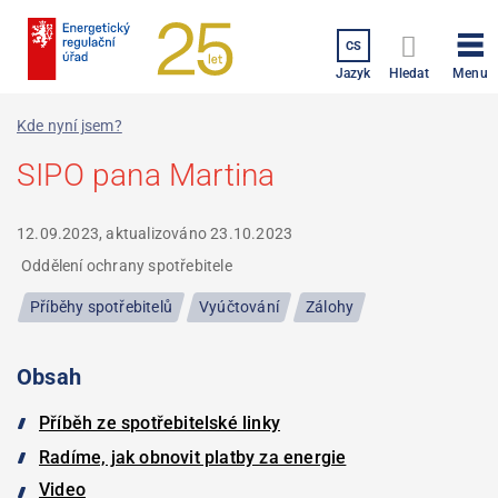
Přejít
k
CS
hlavnímu
Menu
Jazyk
Hledat
obsahu
Kde nyní jsem?
SIPO pana Martina
12.09.2023, aktualizováno
23.10.2023
Oddělení ochrany spotřebitele
Příběhy spotřebitelů
Vyúčtování
Zálohy
Obsah
Příběh ze spotřebitelské linky
Radíme, jak obnovit platby za energie
Video