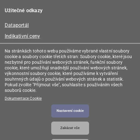
Užitečné odkazy
Dataportál
Indikativní ceny
Kalkulátor kapacity plynu
Na stránkách tohoto webu používáme vybrané vlastní soubory
cookie a soubory cookie třetích stran: Soubory cookie, které jsou
Registr energetických společenství
nezbytné pro používání webových stránek, funkční soubory
cookie, které umožňují snadnější používání webových stránek,
Registr zprostředkovatelů
výkonnostní soubory cookie, které používáme k vytváření
souhrnných údajů o používání webových stránek a statistik.
Srovnávače
Pokud zvolíte "Přijmout vše", souhlasíte s používáním všech
souborů cookie.
Vyhledávač licencí
Dokumentace Cookie
Nastavení cookie
2026 © Energetický regulační úřad
• Informace jsou
Zakázat vše
poskytovány v souladu se zákonem č. 106/1999
Sb., o svobodném přístupu k informacím.