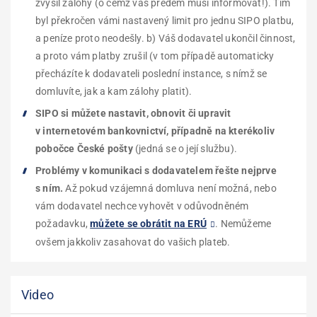
zvýšil zálohy (o čemž vás předem musí informovat!). Tím
byl překročen vámi nastavený limit pro jednu SIPO platbu,
a peníze proto neodešly. b) Váš dodavatel ukončil činnost,
a proto vám platby zrušil (v tom případě automaticky
přecházíte k dodavateli poslední instance, s nímž se
domluvíte, jak a kam zálohy platit).
SIPO si můžete nastavit, obnovit či upravit
v internetovém bankovnictví, případně na kterékoliv
pobočce České pošty
(jedná se o její službu).
Problémy v komunikaci s dodavatelem řešte nejprve
s ním.
Až pokud vzájemná domluva není možná, nebo
vám dodavatel nechce vyhovět v odůvodněném
požadavku,
můžete se obrátit na ERÚ
. Nemůžeme
ovšem jakkoliv zasahovat do vašich plateb.
Video