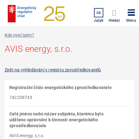
Přejít
k
CS
hlavnímu
Menu
Jazyk
Hledat
obsahu
Kde nyní jsem?
AVIS energy, s.r.o.
Zpět na vyhledávání v registru zprostředkovatelů
Registrační číslo energetického zprostředkovatele
742238743
Celé jméno nebo název subjektu, kterému bylo
uděleno oprávnění k činnosti energetického
zprostředkovatele
AVIS energy, s.r.o.