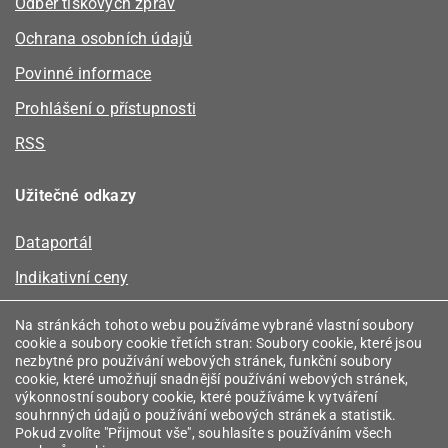
Odběr tiskových zpráv
Ochrana osobních údajů
Povinné informace
Prohlášení o přístupnosti
RSS
Užitečné odkazy
Dataportál
Indikativní ceny
Kalkulátor kapacity plynu
Na stránkách tohoto webu používáme vybrané vlastní soubory
cookie a soubory cookie třetích stran: Soubory cookie, které jsou
Registr energetických společenství
nezbytné pro používání webových stránek, funkční soubory
cookie, které umožňují snadnější používání webových stránek,
Registr zprostředkovatelů
výkonnostní soubory cookie, které používáme k vytváření
souhrnných údajů o používání webových stránek a statistik.
Srovnávače
Pokud zvolíte "Přijmout vše", souhlasíte s používáním všech