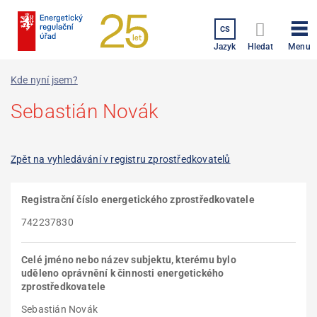
Přejít
k
CS
hlavnímu
Menu
Jazyk
Hledat
obsahu
Kde nyní jsem?
Sebastián Novák
Zpět na vyhledávání v registru zprostředkovatelů
Registrační číslo energetického zprostředkovatele
742237830
Celé jméno nebo název subjektu, kterému bylo
uděleno oprávnění k činnosti energetického
zprostředkovatele
Sebastián Novák