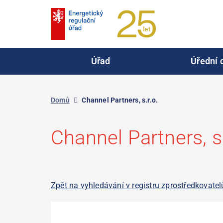
Přejít
k
hlavnímu
obsahu
Úřad
Úřední 
Domů
Channel Partners, s.r.o.
Channel Partners, s.
Zpět na vyhledávání v registru zprostředkovatel