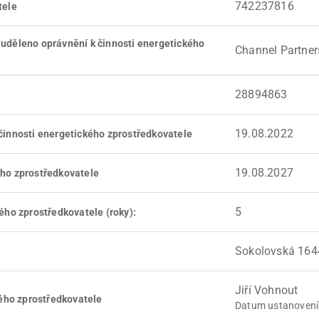
742237816
tele
 uděleno oprávnění k činnosti energetického
Channel Partners,
28894863
19.08.2022
činnosti energetického zprostředkovatele
19.08.2027
ého zprostředkovatele
5
ého zprostředkovatele (roky):
Sokolovská 1644
Jiří Vohnout
ého zprostředkovatele
Datum ustanovení