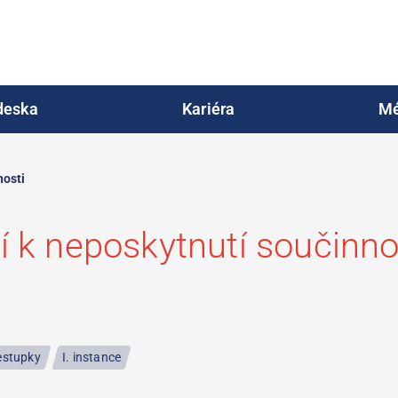
deska
Kariéra
Mé
nosti
í k neposkytnutí součinno
estupky
I. instance