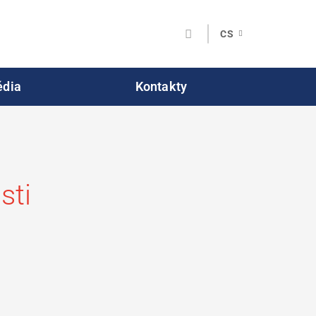
CS
dia
Kontakty
sti