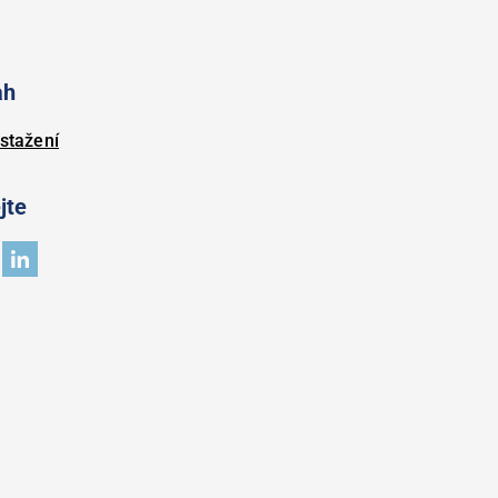
ah
stažení
jte