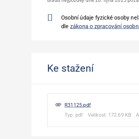
úřadu nejpozději dne 20. října 2025 pož
Osobní údaje fyzické osoby nel
dle
zákona o zpracování osobn
Ke stažení
R31125.pdf
Typ:
pdf
Velikost:
172.69 KB
A