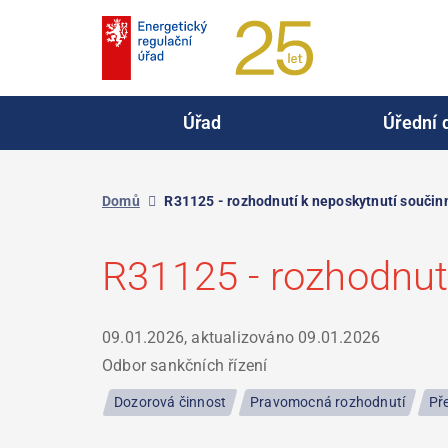
Přejít
k
hlavnímu
obsahu
Úřad
Úřední 
Domů
R31125 - rozhodnutí k neposkytnutí součin
R31125 - rozhodnut
09.01.2026, aktualizováno
09.01.2026
Odbor sankčních řízení
Dozorová činnost
Pravomocná rozhodnutí
Př