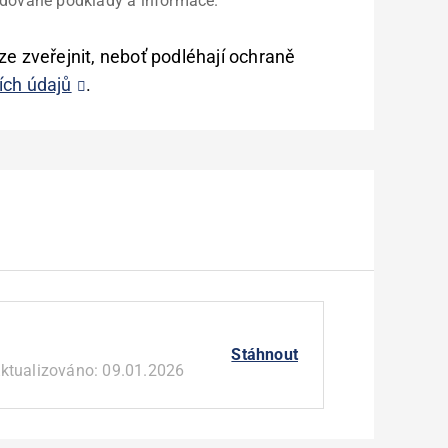
adované podklady a informace.
ze zveřejnit, neboť podléhají ochraně
ích údajů
.
Stáhnout
ktualizováno:
09.01.2026