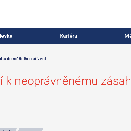
deska
Kariéra
Mé
hu do měřicího zařízení
í k neoprávněnému zásah