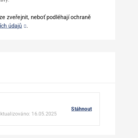
ze zveřejnit, neboť podléhají ochraně
ích údajů
.
Stáhnout
ktualizováno:
16.05.2025