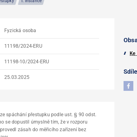
estupky
I. instance
Fyzická osoba
Obs
11198/2024-ERU
Ke 
11198-10/2024-ERU
Sdíle
25.03.2025
e spáchání přestupku podle ust. § 90 odst.
ého se dopustil úmyslně tím, že v rozporu
 provedl zásah do měřicího zařízení bez
tavy.