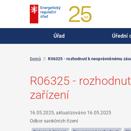
Přejít
k
hlavnímu
obsahu
Úřad
Úřední 
Domů
R06325 - rozhodnutí k neoprávněnému zása
R06325 - rozhodnut
zařízení
16.05.2025, aktualizováno
16.05.2025
Odbor sankčních řízení