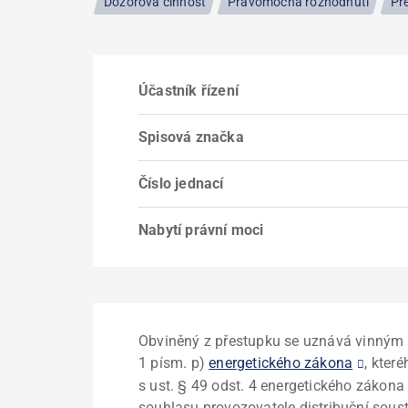
Dozorová činnost
Pravomocná rozhodnutí
Př
Účastník řízení
Spisová značka
Číslo jednací
Nabytí právní moci
Obviněný z přestupku se uznává vinným z
1 písm. p)
energetického zákona
, kter
s ust. § 49 odst. 4 energetického zákona
souhlasu provozovatele distribuční sous