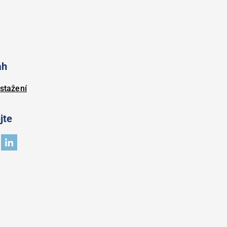
ah
stažení
jte