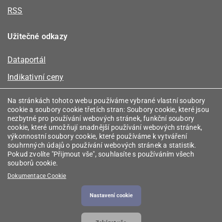
RSS
Užitečné odkazy
Dataportál
Indikativní ceny
Kalkulátor kapacity plynu
Na stránkách tohoto webu používáme vybrané vlastní soubory
cookie a soubory cookie třetích stran: Soubory cookie, které jsou
Registr energetických společenství
nezbytné pro používání webových stránek, funkční soubory
cookie, které umožňují snadnější používání webových stránek,
Registr zprostředkovatelů
výkonnostní soubory cookie, které používáme k vytváření
souhrnných údajů o používání webových stránek a statistik.
Srovnávače
Pokud zvolíte "Přijmout vše", souhlasíte s používáním všech
souborů cookie.
Vyhledávač licencí
Dokumentace Cookie
Nastavení cookie
2026 © Energetický regulační úřad
• Informace jsou