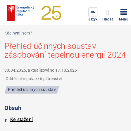
Přejít
k
CS
hlavnímu
Menu
Jazyk
Hledat
obsahu
Kde nyní jsem?
Přehled účinných soustav
zásobování tepelnou energií 2024
30.04.2025, aktualizováno
17.10.2025
Oddělení regulace teplárenství ‎
Přehled účinných soustav
Obsah
Ke stažení