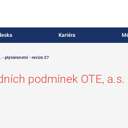
deska
Kariéra
Mé
- plynárenství - revize 27
ích podmínek OTE, a.s. - 