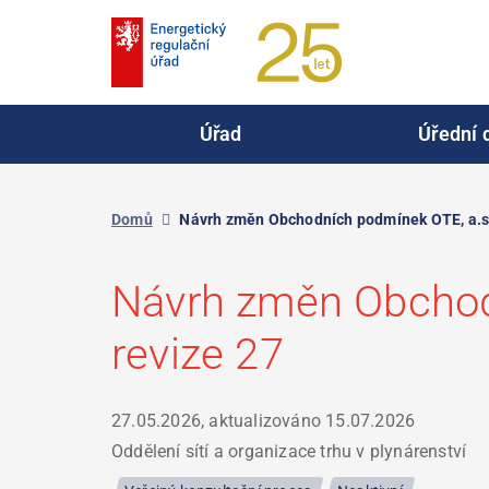
Přejít
k
hlavnímu
obsahu
Úřad
Úřední 
Domů
Návrh změn Obchodních podmínek OTE, a.s. 
Návrh změn Obchodn
revize 27
27.05.2026, aktualizováno
15.07.2026
Oddělení sítí a organizace trhu v plynárenství