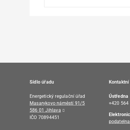
Všechny připomínky bude ERÚ považov
„nezveřejňovat“, „neveřejné“ apod.
Sídlo úřadu
Kontaktní
Energetický regulační úřad
Ústředna
Masarykovo náměstí 91/5
+420 564
586 01 Jihlava
Elektroni
IČO 70894451
podatelna