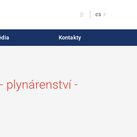
CS
dia
Kontakty
plynárenství -