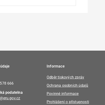
at za veřejné i přes případné označení
 údaje
Informace
Odběr tiskových zpráv
 578 666
Ochrana osobních údajů
cká podatelna
Povinné informace
@eru.gov.cz
Prohlášení o přístupnosti