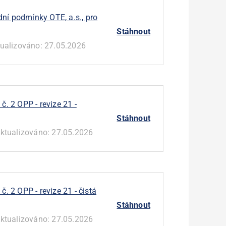
ch shora. K podání připomínek musí být v
í podmínky OTE, a.s., pro
TE_rev27“.
Stáhnout
m nebo slovenském jazyce. Připomínky
tualizováno:
27.05.2026
m vypořádání pouze v tom případě, že bude
také překlad do českého jazyka.
je nutno uplatnit s uvedením konkrétní
pomínka týká.
. 2 OPP - revize 21 -
:
Stáhnout
ktualizováno:
27.05.2026
relevantní připomínky zohlední v dalším
. 2 OPP - revize 21 - čistá
Stáhnout
ořádání budou po ukončení a vyhodnocení
ktualizováno:
27.05.2026