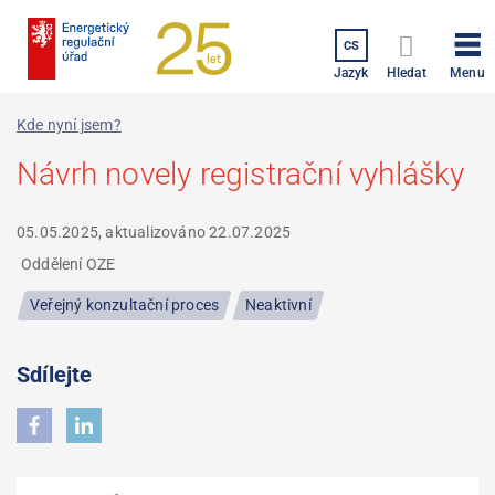
Přejít
k
CS
hlavnímu
Menu
Jazyk
Hledat
obsahu
Kde nyní jsem?
Návrh novely registrační vyhlášky
05.05.2025, aktualizováno
22.07.2025
Oddělení OZE
Veřejný konzultační proces
Neaktivní
Sdílejte