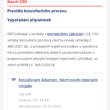
Návrh ERÚ
Pravidla konzultačního procesu
Vypořádání připomínek
ERÚ zahajuje v souladu s
V průběhu veřejného konzultačního procesu nebyly doručeny
Lhůta pro podání připomínek je do
energetickým zákonem
20.05.2025
včetně.
(§ 17e)
Úřadu žádné připomínky.
veřejný konzultační proces k návrhu novely vyhlášky č.
Připomínkami podanými po termínu nebo připomínkami
489/2021 Sb., o postupech registrace podpor u operátora
nesplňujícími formu podání podle pravidel VKP se ERÚ není
trhu a provedení některých dalších ustanovení zákona o
povinen zabývat.
podporovaných zdrojích energie (registrační vyhláška), ve
Připomínky může uplatnit každý, jehož oprávněné zájmy
znění vyhlášky č. 366/2024 Sb.
mohou být návrhem přímo dotčeny. Připomínkami, které
uplatní osoba, jejíž oprávněné zájmy nemohou být návrhem
přímo dotčeny, se ERÚ není povinen zabývat.
Konzultovaný dokument - Návrh novely registrační
vyhlášky
Jediný možný prostředek pro podání připomínek je
prostřednictvím e‑mailové adresy
poze@eru.gov.cz
. Jiné
Typ:
pdf
formy podání připomínek nejsou přípustné. K podání
Velikost:
337.54 KB
připomínek musí být v předmětu e-mailu uvedeno „VKP –
Aktualizováno:
05.05.2025