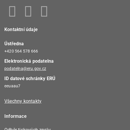
Všechny připomínky bude ERÚ považovat za veřejné i
přes případné označení „nezveřejňovat“, „neveřejné“ apod.
Kontaktní údaje
Ústředna
+420 564 578 666
Elektronická podatelna
podatelna@eru.gov.cz
ID datové schránky ERÚ
eeuaau7
Všechny kontakty
Informace
Odběr tiskových zpráv