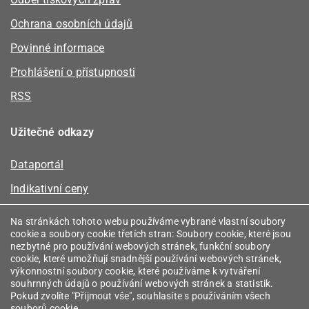
Ochrana osobních údajů
Povinné informace
Prohlášení o přístupnosti
RSS
Užitečné odkazy
Dataportál
Indikativní ceny
Kalkulátor kapacity plynu
Na stránkách tohoto webu používáme vybrané vlastní soubory
cookie a soubory cookie třetích stran: Soubory cookie, které jsou
Registr energetických společenství
nezbytné pro používání webových stránek, funkční soubory
cookie, které umožňují snadnější používání webových stránek,
Registr zprostředkovatelů
výkonnostní soubory cookie, které používáme k vytváření
souhrnných údajů o používání webových stránek a statistik.
Srovnávače
Pokud zvolíte "Přijmout vše", souhlasíte s používáním všech
souborů cookie.