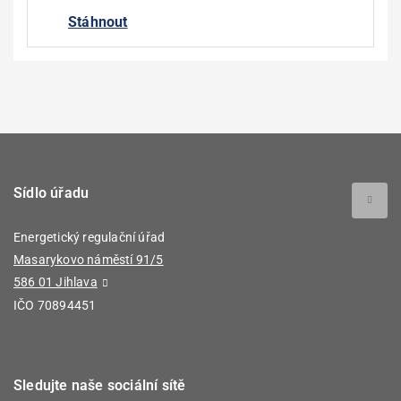
návrh novely registrační vyhlášky“.
Stáhnout
Připomínky musí být zaslány v českém nebo slovenském
jazyce. Připomínky vznesené v jiném jazyce budou
předmětem vypořádání pouze v tom případě, že bude ve
lhůtě pro podání připomínek doručen také překlad do
českého jazyka.
Jakoukoliv připomínku je nutno uplatnit s uvedením
konkrétní části textu návrhu ERÚ, které se připomínka týká.
Sídlo úřadu
Připomínky musí být zaslány v členění:
připomínka,
Energetický regulační úřad
Masarykovo náměstí 91/5
odůvodnění připomínky,
586 01 Jihlava
návrh promítnutí připomínky.
IČO 70894451
ERÚ obdržené připomínky vyhodnotí a relevantní
připomínky zohlední v dalším postupu.
Veškeré připomínky včetně jejich vypořádání budou po
Sledujte naše sociální sítě
ukončení a vyhodnocení VKP uveřejněny na webu ERÚ.