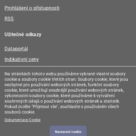
Prohlášení o přístupnosti
RSS
Užitečné odkazy
Dataportál
Indikativní ceny
Kalkulátor kapacity plynu
Na stránkách tohoto webu používáme vybrané vlastní soubory
cookie a soubory cookie třetích stran: Soubory cookie, které jsou
Registr energetických společenství
nezbytné pro používání webových stránek, funkční soubory
cookie, které umožňují snadnější používání webových stránek,
Registr zprostředkovatelů
výkonnostní soubory cookie, které používáme k vytváření
souhrnných údajů o používání webových stránek a statistik.
Srovnávače
Pokud zvolíte "Přijmout vše", souhlasíte s používáním všech
souborů cookie.
Vyhledávač licencí
Dokumentace Cookie
Nastavení cookie