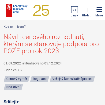
Přejít
k
CS
hlavnímu
Menu
Jazyk
Hledat
obsahu
Kde nyní jsem?
Návrh cenového rozhodnutí,
kterým se stanovuje podpora pro
POZE pro rok 2023
01.09.2022, aktualizováno
05.12.2024
Oddělení OZE
Cenový výměr
Regulace
Veřejný konzultační proces
Neaktivní
Sdílejte