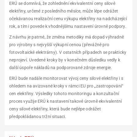
ERÚ se domnívá, že zohlednění ekvivalentní ceny silové
elektřiny, určené z posledního měsíce, může lépe odrážet
očekávanou realizační cenu výkupu elektřiny na nadcházející
rok, a tím i povede k vhodnějšímu nastavení úrovně podpory.
Z návrhu je patrné, že změna metodiky má dopad výhradně
pro výrobny s nejvyšší výkupní cenou (převážně pro
fotovoltaické elektrárny). V ostatních případech se prakticky
neprojeví. Uvedené kroky by v konečném důsledku vedly k
další úspoře nákladů na podporované zdroje energie.
ERÚ bude nadále monitorovat vývoj ceny silové elektřiny i s
ohledem na avizované kroky v rámci EU pro „zastropování“
cen elektřiny. Výsledky tohoto monitoringu a konzultační
proces využije ERÚ k nastavení takové úrovně ekvivalentní
ceny silové elektřiny, která bude nejlépe odrážet
předpokládanou tržní situaci.