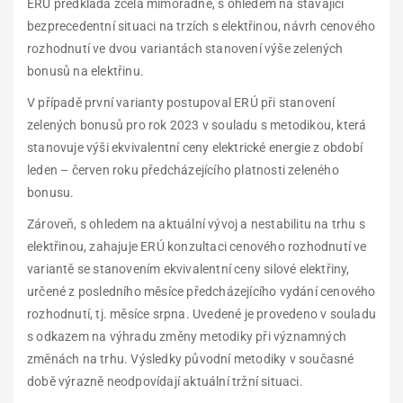
ERÚ předkládá zcela mimořádně, s ohledem na stávající
bezprecedentní situaci na trzích s elektřinou, návrh cenového
rozhodnutí ve dvou variantách stanovení výše zelených
bonusů na elektřinu.
V případě první varianty postupoval ERÚ při stanovení
zelených bonusů pro rok 2023 v souladu s metodikou, která
stanovuje výši ekvivalentní ceny elektrické energie z období
leden – červen roku předcházejícího platnosti zeleného
bonusu.
Zároveň, s ohledem na aktuální vývoj a nestabilitu na trhu s
elektřinou, zahajuje ERÚ konzultaci cenového rozhodnutí ve
variantě se stanovením ekvivalentní ceny silové elektřiny,
určené z posledního měsíce předcházejícího vydání cenového
rozhodnutí, tj. měsíce srpna. Uvedené je provedeno v souladu
s odkazem na výhradu změny metodiky při významných
změnách na trhu. Výsledky původní metodiky v současné
době výrazně neodpovídají aktuální tržní situaci.