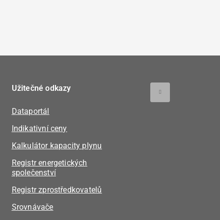
Užitečné odkazy
Dataportál
Indikativní ceny
Kalkulátor kapacity plynu
Registr energetických
společenství
Registr zprostředkovatelů
Srovnávače