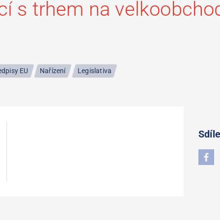
cí s trhem na velkoobchod
edpisy EU
Nařízení
Legislativa
Sdíle